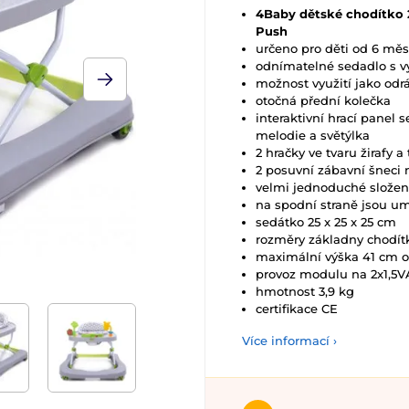
4Baby dětské chodítko 
Push
určeno pro děti od 6 měs
odnímatelné sedadlo s v
možnost využití jako odr
otočná přední kolečka
interaktivní hrací panel 
melodie a světýlka
2 hračky ve tvaru žirafy a 
2 posuvní zábavní šneci 
velmi jednoduché složen
na spodní straně jsou u
sedátko 25 x 25 x 25 cm
rozměry základny chodít
maximální výška 41 cm 
provoz modulu na 2x1,5VA
hmotnost 3,9 kg
certifikace CE
Více informací ›