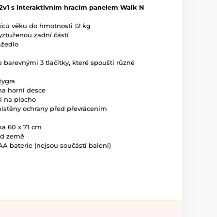
2v1 s interaktivním hracím panelem Walk N
íců věku do hmotnosti 12 kg
yztuženou zadní částí
ážedlo
se barevnými 3 tlačítky, které spouští různé
tygra
na horní desce
í na plocho
místěny ochrany před převrácením
ka 60 x 71 cm
od země
A baterie (nejsou součástí balení)