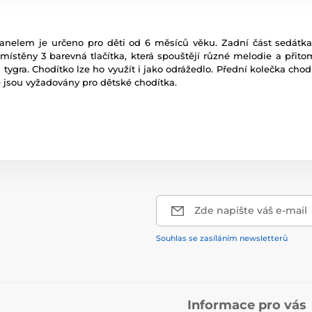
nelem je určeno pro děti od 6 měsíců věku. Zadní část sedátka 
ístěny 3 barevná tlačítka, která spouštějí různé melodie a přitom
a tygra. Chodítko lze ho využít i jako odrážedlo. Přední kolečka chod
 jsou vyžadovány pro dětské chodítka.
Zde napište váš e-mail
Souhlas se zasíláním newsletterů
Informace pro vás