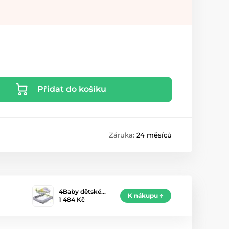
Přidat do košíku
Záruka:
24 měsíců
4Baby dětské…
K nákupu
1 484 Kč