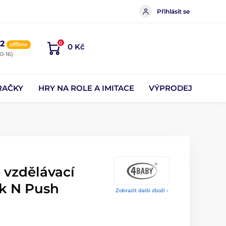
Přihlásit se
2
0
offline
0 Kč
0-16)
RAČKY
HRY NA ROLE A IMITACE
VÝPRODEJ
 vzdělávací
k N Push
Zobrazit další zboží ›