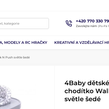
+420 770 330 79
t, kategorie
Zavolejte nám
(Po-Pá 1
A, MODELY A RC HRAČKY
KREATIVNÍ A VZDĚLÁVACÍ H
k N Push světle šedé
4Baby dětské
chodítko Wal
světle šedé