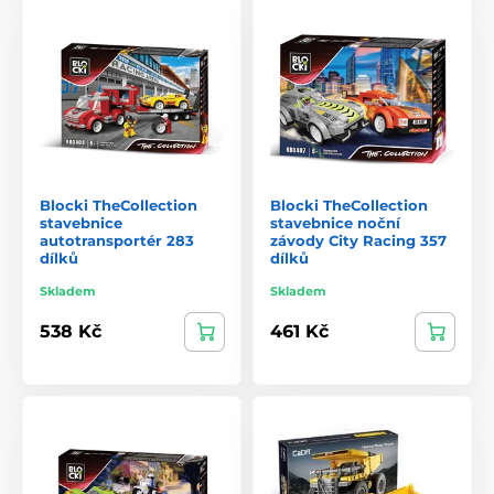
Blocki TheCollection
Blocki TheCollection
stavebnice
stavebnice noční
autotransportér 283
závody City Racing 357
dílků
dílků
Skladem
Skladem
538 Kč
461 Kč