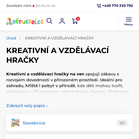
+420 770 330 792
Zavolejte nám
(Po-Pá 10-16)
0
Menu
Úvod
KREATIVNÍ A VZDĚLÁVACÍ HRAČKY
KREATIVNÍ A VZDĚLÁVACÍ
HRAČKY
Kreativní a vzdělávací hračky na ven
spojují zábavu s
rozvojem dovedností v přirozeném prostředí. Ideální pro
zahradu, hřiště i pobyt v přírodě
, kde děti mohou tvořit,
objevovat a učit se novým věcem hravou formou. Podporují
kreativitu, logické myšlení
i jemnou motoriku a motivují
děti trávit více času venku aktivně a smysluplně.
Zobrazit celý popis
›
Stavebnice
163