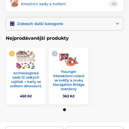
Kreativní sady a tvoření
49
Zobrazit další kategorie
Nejprodávanější produkty
Haunger
Archeologická
interaktivní volant
sada 12 velkých
se světly a zvuky
vajíček + karty se
Navigation Bridge
světem dinosaurů
oranžový
450 Kč
362 Kč