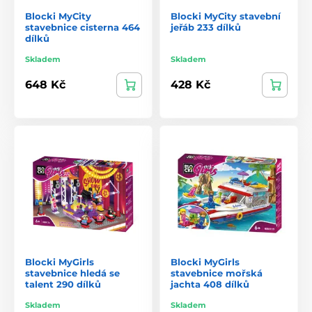
Blocki MyCity
Blocki MyCity stavební
stavebnice cisterna 464
jeřáb 233 dílků
dílků
Skladem
Skladem
648 Kč
428 Kč
Blocki MyGirls
Blocki MyGirls
stavebnice hledá se
stavebnice mořská
talent 290 dílků
jachta 408 dílků
Skladem
Skladem