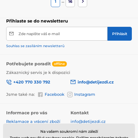
…
1
16
Přihlaste se do newsletteru
Zde napište váš e-mail
Přihlásit
Souhlas se zasíláním newsletterů
Potřebujete poradit
offline
Zákaznický servis je k dispozici
+420 770 330 792
info@detijezdi.cz
Jsme také na:
Facebook
Instagram
Informace pro vás
Kontakt
Reklamace a vrácení zboží
info@detijezdi.cz
Obchodní podmínky
770 330 792 (Po-Pá 10-16 hod)
Na vašem soukromí nám záleží
Ochrana osobních údajů
Tento web používá soubory cookie. Dalším procházením tohoto