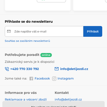
Přihlaste se do newsletteru
Zde napište váš e-mail
Přihlásit
Souhlas se zasíláním newsletterů
Potřebujete poradit
online
Zákaznický servis je k dispozici
+420 770 330 792
info@detijezdi.cz
Jsme také na:
Facebook
Instagram
Informace pro vás
Kontakt
Reklamace a vrácení zboží
info@detijezdi.cz
Obchodní podmínky
770 330 792 (Po-Pá 10-16 hod)