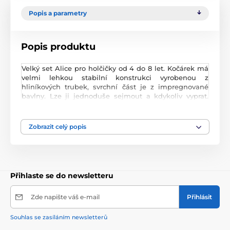
Popis a parametry
Popis produktu
Velký set Alice pro holčičky od 4 do 8 let. Kočárek má
velmi lehkou stabilní konstrukci vyrobenou z
hliníkových trubek, svrchní část je z impregnované
bavlny. Lze ji jednoduše sejmout a kdykoliv vyprat.
Rukojeť kočárku je nastavitelná a obalená pěnou.
Uvnitř kočárku je korbička sloužící k snadnému
přenášení panenky. Před automatickým složením
Zobrazit celý popis
chrání dítě blokace. Panenka je ve sportovní verzi proti
vypadnutí zabezpečena bezpečnostním pásem.
Jednoduchá změna z hluboké na sportovní verzi. Set
dále obsahuje jídelní židličku 2v1 a peřinku s
polštářkem. Vhodné pro panenku do 45 cm.
Přihlaste se do newsletteru
Rozměry kočárku:
Zde napište váš e-mail
Přihlásit
Výška s korbičkou 75 cm
Souhlas se zasíláním newsletterů
Výška sportovní verze 72 cm