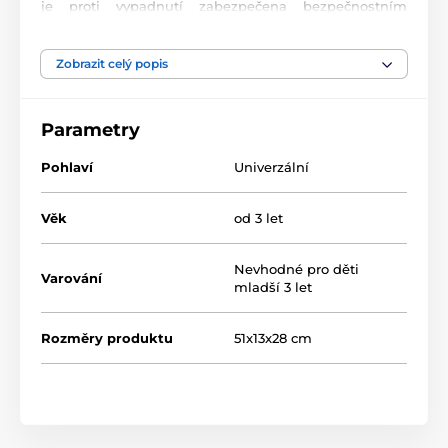
je proti vypadnutí zabezpečena bezpečnostním
pásem. Stříšku lze regulovat. Kočárek je určen pro děti
od 3 let.
Zobrazit celý popis
Produkt je zařazen v kategoriích
Parametry
Panenky a péče o miminko
Pohlaví
Univerzální
Kočárky pro panenky pro děti od 3-5 let
Věk
od 3 let
Nevhodné pro děti
Varování
mladší 3 let
Rozměry produktu
51x13x28 cm