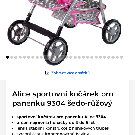
Zobrazit více obrázků
Alice sportovní kočárek pro
panenku 9304 šedo-růžový
sportovní kočárek pro panenku Alice 9304
určen nejmenší holčičky od 3 do 5 let
lehká stabilní konstrukce z hliníkových trubek
svrchní část z impregnované bavlny