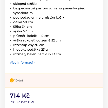
sklopná stříška
bezpečnostní pás pro ochranu panenky před
vypadnutím
pod sedadlem je umístěn košík
délka 50 cm
šířka 34 cm
výška 57 cm
průměr koleček 12 cm
výška rukojeťi od země 52 cm
rozestup osy 30 cm
hloubka sedátka 23 cm
rozměry balení 51 x 28 x 13 cm
Více informací ›
10 dní
714 Kč
590 Kč bez DPH