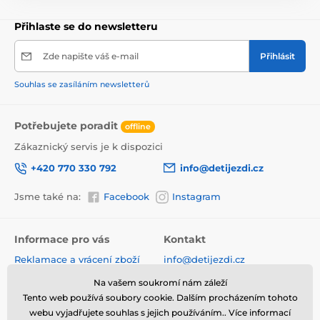
Přihlaste se do newsletteru
Zde napište váš e-mail
Přihlásit
Souhlas se zasíláním newsletterů
Potřebujete poradit
offline
Zákaznický servis je k dispozici
+420 770 330 792
info@detijezdi.cz
Jsme také na:
Facebook
Instagram
Informace pro vás
Kontakt
Reklamace a vrácení zboží
info@detijezdi.cz
Obchodní podmínky
770 330 792 (Po-Pá 10-16 hod)
Na vašem soukromí nám záleží
Ochrana osobních údajů
Tento web používá soubory cookie. Dalším procházením tohoto
Instagram detijezdi.cz/
Hodnocení obchodu
webu vyjadřujete souhlas s jejich používáním.. Více informací