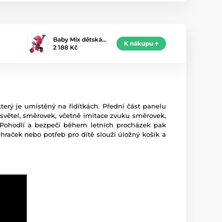
Baby Mix dětská…
K nákupu
2 188 Kč
erý je umístěný na řídítkách. Přední část panelu
 světel, směrovek, včetně imitace zvuku směrovek,
. Pohodlí a bezpečí během letních procházek pak
hraček nebo potřeb pro dítě slouží úložný košík a