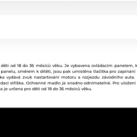
o děti od 18 do 36 měsíců věku.
Je vybavena ovládacím panelem, kt
panelu, směrem k dítěti, jsou pak umístěna tlačítka pro zapínání
olka vydává zvuk nastartování motoru a rozjezdu závodního auta
dací stříška. Ochranné madlo je snadno odnímatelné. Pro uložení 
ka je určena pro děti od 18 do 36 měsíců věku.