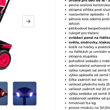
určena pro děti od 18 - 
pevná ocelová konstrukc
sklopná stříška proti slu
nastavitelné opěradlo - 3
pěnová kola odolná prot
ráfcích
pětibodové bezpečnostní
rukojeť pro tlačení
ovládací panel na řídítk
světla, směrovky, klaks
košík na hračky a praktic
na řídítkách je umístěn 
sklopná stupátka
pohodlné sedadlo s mě
odnímatelné ochranné 
výška rukojeti od země 
výška opěradla od země
šířka zadních kol 46 cm
velikost předního kola 2
velikost zadních kol 20 
výška sedátka od země 
vzdálenost sedátka od 
hmotnost 9,4 kg
provoz modulu na 3x1,5VA