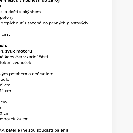
36 měsíců s nosností do 25 kg
e
nci a dešti s okýnkem
 polohy
i propíchnutí usazená na pevných plastových
 pásy
ách:
on, zvuk motoru
ká kapsička v zadní části
efektní zvoneček
kkým potahem a opěradlem
madlo
105 cm
 54 cm
5 cm
cm
30 cm
podnožek 20 cm
A baterie (nejsou součástí balení)