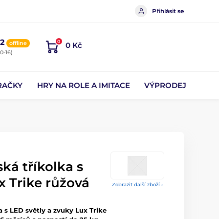
Přihlásit se
2
0
offline
0 Kč
0-16)
RAČKY
HRY NA ROLE A IMITACE
VÝPRODEJ
ká tříkolka s
x Trike růžová
Zobrazit další zboží ›
a s LED světly a zvuky Lux Trike