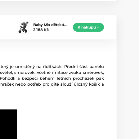
Baby Mix dětská…
K nákupu
2 188 Kč
erý je umístěný na řídítkách. Přední část panelu
 světel, směrovek, včetně imitace zvuku směrovek,
. Pohodlí a bezpečí během letních procházek pak
hraček nebo potřeb pro dítě slouží úložný košík a