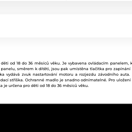
o děti od 18 do 36 měsíců věku.
Je vybavena ovládacím panelem, kt
panelu, směrem k dítěti, jsou pak umístěna tlačítka pro zapínání
olka vydává zvuk nastartování motoru a rozjezdu závodního auta
dací stříška. Ochranné madlo je snadno odnímatelné. Pro uložení 
ka je určena pro děti od 18 do 36 měsíců věku.