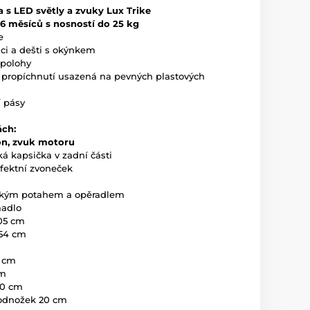
a s LED světly a zvuky Lux Trike
36 měsíců s nosností do 25 kg
e
nci a dešti s okýnkem
 polohy
i propíchnutí usazená na pevných plastových
 pásy
ách:
on, zvuk motoru
ká kapsička v zadní části
efektní zvoneček
kkým potahem a opěradlem
madlo
105 cm
 54 cm
5 cm
cm
30 cm
podnožek 20 cm