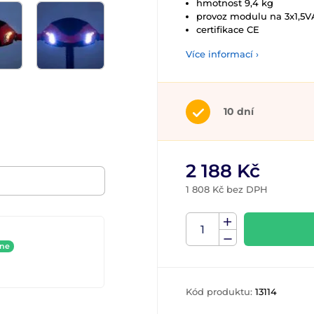
hmotnost 9,4 kg
provoz modulu na 3x1,5VA
certifikace CE
Více informací ›
10 dní
2 188 Kč
1 808 Kč bez DPH
ine
Kód produktu:
13114