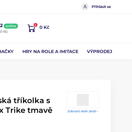
Přihlásit se
2
0
online
0 Kč
0-16)
RAČKY
HRY NA ROLE A IMITACE
VÝPRODEJ
ká tříkolka s
x Trike tmavě
Zobrazit další zboží ›