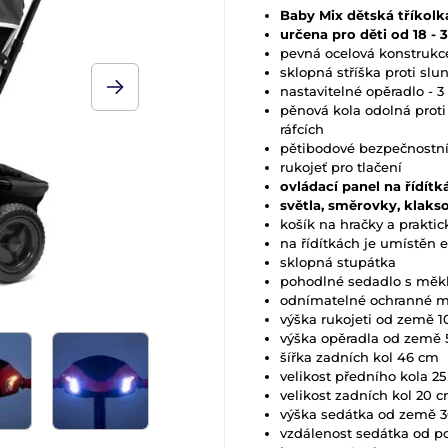
Baby Mix dětská tříkolk
určena pro děti od 18 - 
pevná ocelová konstrukc
sklopná stříška proti slu
nastavitelné opěradlo - 3
pěnová kola odolná prot
ráfcích
pětibodové bezpečnostní
rukojeť pro tlačení
ovládací panel na řídítk
světla, směrovky, klaks
košík na hračky a praktic
na řídítkách je umístěn 
sklopná stupátka
pohodlné sedadlo s mě
odnímatelné ochranné 
výška rukojeti od země 
výška opěradla od země
šířka zadních kol 46 cm
velikost předního kola 2
velikost zadních kol 20 
výška sedátka od země 
vzdálenost sedátka od 