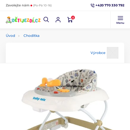
+420 770 330 792
Zavolejte nám
(Po-Pá 10-16)
0
Menu
Úvod
Chodítka
Výrobce