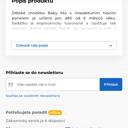
Popis produktu
Dětské chodítko Baby Mix s interaktivním hracím
panelem je určeno pro děti od 6 měsíců věku.
Sedátko je ergonomicky tvarované a zajišťuje tak
správné držení páteře. Potah lze sejmout a prát v
pračce. V přední části je umístěný interaktivní hrací
panel s otočným volantem, klaksonem, melodiemi a
světýlky. Přední silikonová kolečka chodítka jsou
Zobrazit celý popis
otočná a jsou vyrobeny z materiálu, který nepoškrábe
podlahu. Splňuje veškeré normy které jsou
vyžadovány pro dětské chodítka.
Přihlaste se do newsletteru
Zde napište váš e-mail
Přihlásit
Souhlas se zasíláním newsletterů
Potřebujete poradit
offline
Zákaznický servis je k dispozici