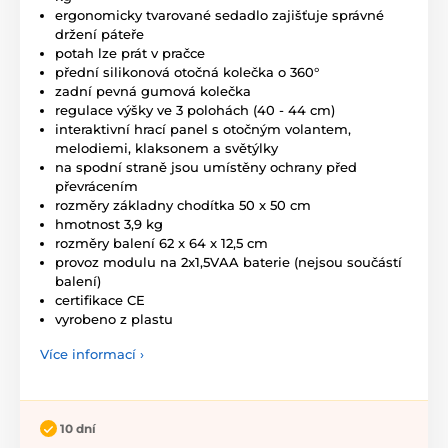
ergonomicky tvarované sedadlo zajišťuje správné
držení páteře
potah lze prát v pračce
přední silikonová otočná kolečka o 360
°
zadní pevná gumová kolečka
regulace výšky ve 3 polohách (40 - 44 cm)
interaktivní hrací panel s otočným volantem,
melodiemi, klaksonem a světýlky
na spodní straně jsou umístěny ochrany před
převrácením
rozměry základny chodítka 50 x 50 cm
hmotnost 3,9 kg
rozměry balení 62 x 64 x 12,5 cm
provoz modulu na 2x1,5VAA baterie (nejsou součástí
balení)
certifikace CE
vyrobeno z plastu
Více informací ›
10 dní