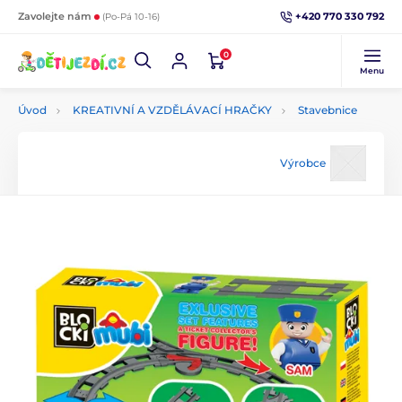
+420 770 330 792
Zavolejte nám
(Po-Pá 10-16)
0
Menu
Úvod
KREATIVNÍ A VZDĚLÁVACÍ HRAČKY
Stavebnice
Výrobce