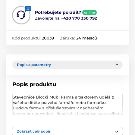
Potřebujete poradit?
online
Zavolejte na
+420 770 330 792
Kód produktu:
20039
Záruka:
24 měsíců
Popis a parametry
Popis produktu
Stavebnice Blocki Mubi Farma s traktorem udělá z
Vašeho dítěte pravého farmáře nebo farmářku.
Budova farmy s příslušenstvím v nádherném
barevném provedení. Součástí stavebnice jsou celkem
4 figurky: farmář, koník, kravička a pejsek a také
traktor s přívěsem. Stavebnice zaručí dětem mnoho
hodin zábavy, pomůže jim rozvíjet kreativitu,
Zobrazit celý popis