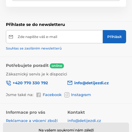
manuální dovednosti a zlepšuje logické myšlení.
Stavebnice je kompatibilní se stavebnicemi ostatních
světových značek jako je Lego Duplo a další. Všechny
dílky stavebnice se velmi snadno propojují a jsou
vyrobeny z kvalitního plastu. Tato stavebnice je
Přihlaste se do newsletteru
určena pro děti od 3 let věku.
Zde napište váš e-mail
Přihlásit
Souhlas se zasíláním newsletterů
Produkt je zařazen v kategoriích
Potřebujete poradit
online
Stavebnice
PRO DĚTI OD 3 LET
Zákaznický servis je k dispozici
+420 770 330 792
info@detijezdi.cz
Jsme také na:
Facebook
Instagram
Informace pro vás
Kontakt
Reklamace a vrácení zboží
info@detijezdi.cz
Obchodní podmínky
770 330 792 (Po-Pá 10-16 hod)
Na vašem soukromí nám záleží