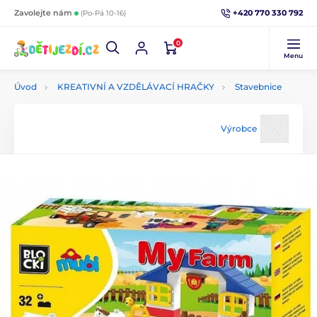
+420 770 330 792
Zavolejte nám
(Po-Pá 10-16)
0
Menu
Úvod
KREATIVNÍ A VZDĚLÁVACÍ HRAČKY
Stavebnice
Výrobce