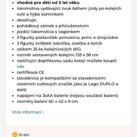
vhodná pro děti od 3 let věku
lokomotiva vydávající zvuk během jízdy po kolejích
svítí a hýbe komínkem
obsahuje:
pohádkový zámek s příslušenstvím
jezdící lokomotiva s vagonkem
3 figurky postaviček: princezna, princ a strojvůdce
3 figurky zvířátek: kravička, ovečka a koník
celkem 25 ks kolejnicových dílů
rozměr sestavených kolejnic 133 x 58 cm
rozšiřující doplňkovou sadu kolejí můžete koupit
zde
certifikace CE
stavebnice je kompatibilní se stavebnicemi
ostatních světových značek jako je Lego DUPLO a
další
napájení na 3xAA baterie (nejsou součásti balení)
rozměry balení 60 x 42 x 9 cm
Více informací ›
10 dní