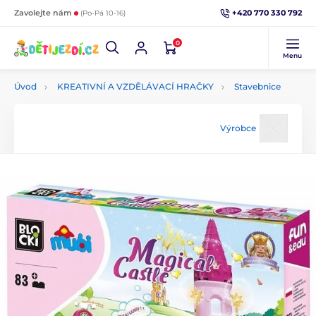
+420 770 330 792
Zavolejte nám
(Po-Pá 10-16)
0
Menu
Úvod
KREATIVNÍ A VZDĚLÁVACÍ HRAČKY
Stavebnice
Výrobce