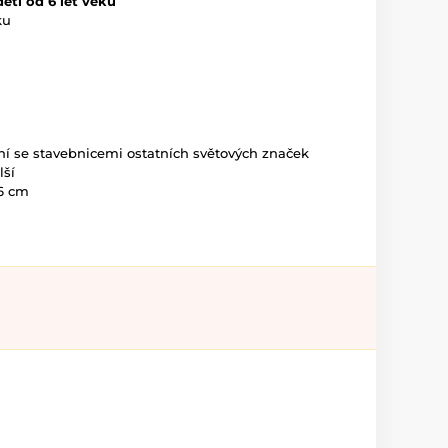
ěti od 6 let věku
ku
ní se stavebnicemi ostatních světových značek
lší
 6 cm