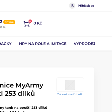
Přihlásit se
2
0
offline
0 Kč
0-16)
RAČKY
HRY NA ROLE A IMITACE
VÝPRODEJ
bnice MyArmy
i 253 dílků
Zobrazit další zboží ›
y tank na poušti 253 dílků