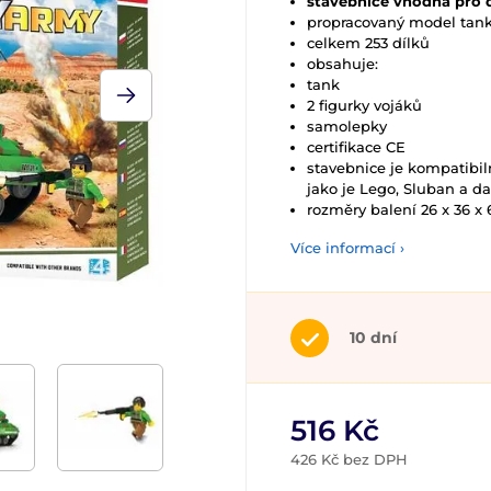
stavebnice vhodná pro d
propracovaný model tan
celkem 253 dílků
obsahuje:
tank
2 figurky vojáků
samolepky
certifikace CE
stavebnice je kompatibil
jako je Lego, Sluban a da
rozměry balení 26 x 36 x
Více informací ›
10 dní
516 Kč
426 Kč bez DPH