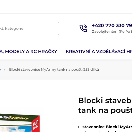
+420 770 330 79
t, kategorie
Zavolejte nám
(Po-Pá 1
A, MODELY A RC HRAČKY
KREATIVNÍ A VZDĚLÁVACÍ H
e
Blocki stavebnice MyArmy tank na poušti 253 dílků
Blocki stave
tank na poušt
stavebnice Blocki MyArm