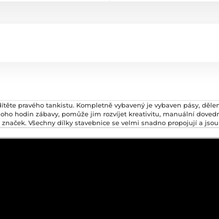
dítěte pravého tankistu. Kompletně vybavený je vybaven pásy, děle
oho hodin zábavy, pomůže jim rozvíjet kreativitu, manuální dovedno
značek. Všechny dílky stavebnice se velmi snadno propojují a jsou 