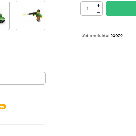
Kód produktu:
20029
ine