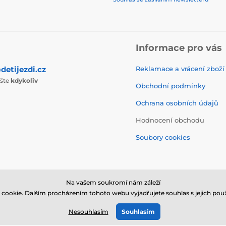
Informace pro vás
detijezdi.cz
Reklamace a vrácení zboží
ište
kdykoliv
Obchodní podmínky
Ochrana osobních údajů
Hodnocení obchodu
Soubory cookies
Na vašem soukromí nám záleží
cookie. Dalším procházením tohoto webu vyjadřujete souhlas s jejich použ
© 2026 www.detijezdi.cz ⦁ E-shop vytvořila
SIMPLIA.cz
Nesouhlasím
Souhlasím