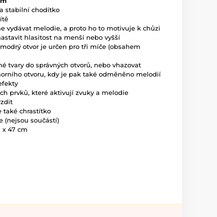
4m
 a stabilní chodítko
ítě
e vydávat melodie, a proto ho to motivuje k chůzi
astavit hlasitost na menší nebo vyšší
ý modrý otvor je určen pro tři míče (obsahem
zné tvary do správných otvorů, nebo vhazovat
orního otvoru, kdy je pak také odměněno melodií
efekty
ch prvků, které aktivují zvuky a melodie
zdit
e také chrastítko
e (nejsou součástí)
1 x 47 cm