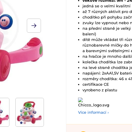
věkové rozmezí: 9m - 2
jedná se o velmi kvalitní
až 7 různých aktivit pro d
chodítko při pohybu začn
zvuky lze vypnout nebo n
na přední straně je velk
balení)
dítě může vkládat tři rů
různobarevné míčky do h
a barevnými světelnými 
na hračce je mnoho další
kolečka chodítka lze zabr
na levé straně chodítka j
napájení: 2xAA1,5V bateri
rozměry chodítka:
46 x 4
certifikace CE
vyrobeno z plastu
Více informací ›