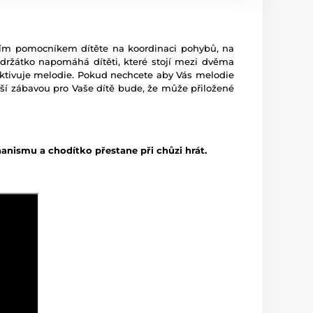
álním pomocníkem dítěte na koordinaci pohybů, na
c držátko napomáhá dítěti, které stojí mezi dvěma
y aktivuje melodie. Pokud nechcete aby Vás melodie
ětší zábavou pro Vaše dítě bude, že může přiložené
anismu a chodítko přestane při chůzi hrát.