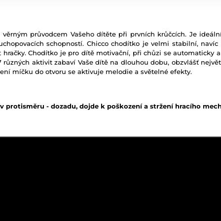
ude věrným průvodcem Vašeho dítěte při prvních krůčcích. Je ide
 uchopovacích schopností. Chicco chodítko je velmi stabilní, naví
t hračky. Chodítko je pro dítě motivační, při chůzi se automatick
7 různých aktivit zabaví Vaše dítě na dlouhou dobu, obzvlášť nejv
ení míčku do otvoru se aktivuje melodie a světelné efekty.
 protisměru - dozadu, dojde k poškození a stržení hracího mech