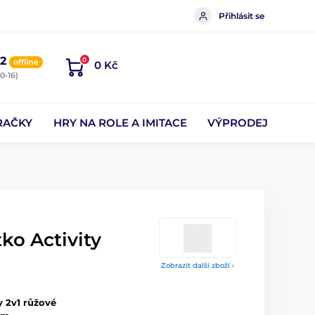
Přihlásit se
2
0
offline
0 Kč
0-16)
RAČKY
HRY NA ROLE A IMITACE
VÝPRODEJ
ko Activity
Zobrazit další zboží ›
y 2v1 růžové