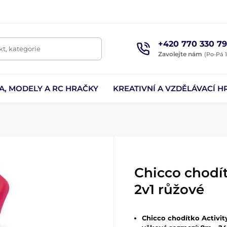
+420 770 330 79
t, kategorie
Zavolejte nám
(Po-Pá 1
A, MODELY A RC HRAČKY
KREATIVNÍ A VZDĚLÁVACÍ H
Chicco chodít
2v1 růžové
Chicco chodítko Activit