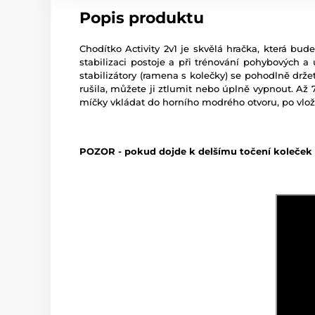
Popis produktu
Chodítko Activity 2v1 je skvělá hračka, která b
stabilizaci postoje a při trénování pohybových a
stabilizátory (ramena s kolečky) se pohodlně drže
rušila, můžete ji ztlumit nebo úplně vypnout. Až 
míčky vkládat do horního modrého otvoru, po vlož
POZOR - pokud dojde k delšímu točení koleček v