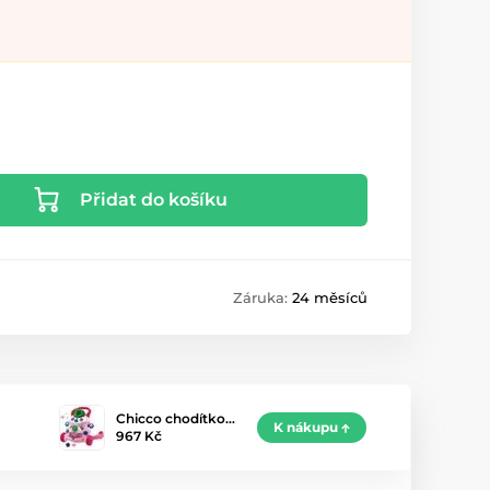
Přidat do košíku
Záruka:
24 měsíců
Chicco chodítko…
K nákupu
967 Kč