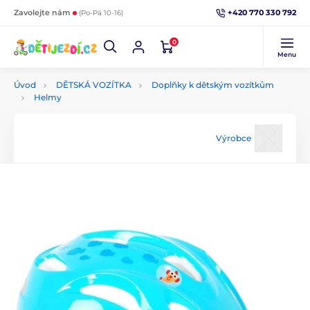
+420 770 330 792
Zavolejte nám
(Po-Pá 10-16)
0
Menu
Úvod
DĚTSKÁ VOZÍTKA
Doplňky k dětským vozítkům
Helmy
Výrobce