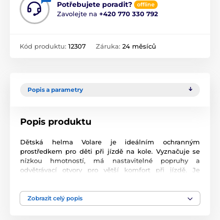
Potřebujete poradit?
offline
Zavolejte na
+420 770 330 792
Kód produktu:
12307
Záruka:
24 měsíců
Popis a parametry
Popis produktu
Dětská helma Volare je ideálním ochranným
prostředkem pro děti při jízdě na kole. Vyznačuje se
nízkou hmotností, má nastavitelné popruhy a
odvětrávací otvory pro větší komfort při jízdě. Je
vhodná pro obvod hlavy v rozmezí 51 - 55 cm. Helma je
testována v souladu s Evropskou bezpečnostní
normou TUV/GS.
Zobrazit celý popis