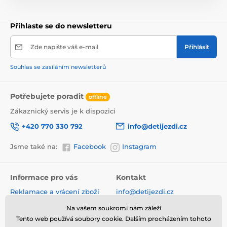
Přihlaste se do newsletteru
Zde napište váš e-mail
Přihlásit
Souhlas se zasíláním newsletterů
Potřebujete poradit
offline
Zákaznický servis je k dispozici
+420 770 330 792
info@detijezdi.cz
Jsme také na:
Facebook
Instagram
Informace pro vás
Kontakt
Reklamace a vrácení zboží
info@detijezdi.cz
Obchodní podmínky
770 330 792 (Po-Pá 10-16 hod)
Na vašem soukromí nám záleží
Ochrana osobních údajů
Tento web používá soubory cookie. Dalším procházením tohoto
Instagram detijezdi.cz/