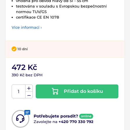
vhodná pro obvod hlavy od 51 - 55 cm
testována v souladu s Evropskou bezpečnostní
normou TUV/GS
certifikace CE EN 1078
Více informací ›
10 dní
472 Kč
390 Kč bez DPH
Přidat do košíku
Potřebujete poradit?
online
Zavolejte na
+420 770 330 792