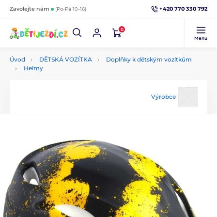
+420 770 330 792
Zavolejte nám
(Po-Pá 10-16)
0
Menu
Úvod
DĚTSKÁ VOZÍTKA
Doplňky k dětským vozítkům
Helmy
Výrobce