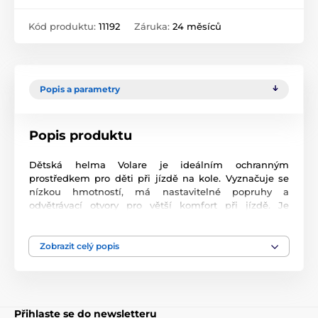
Kód produktu:
11192
Záruka:
24 měsíců
Popis a parametry
Popis produktu
Dětská helma Volare je ideálním ochranným
prostředkem pro děti při jízdě na kole. Vyznačuje se
nízkou hmotností, má nastavitelné popruhy a
odvětrávací otvory pro větší komfort při jízdě. Je
vhodná pro obvod hlavy v rozmezí 51 - 55 cm. Helma je
testována v souladu s Evropskou bezpečnostní
normou TUV/GS.
Zobrazit celý popis
Přihlaste se do newsletteru