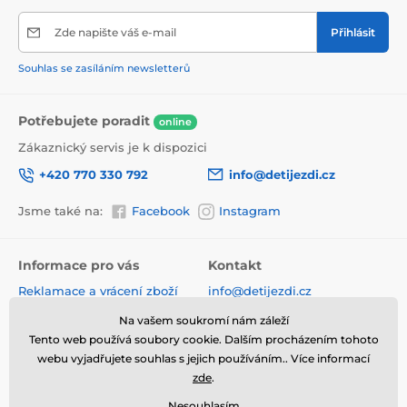
Zde napište váš e-mail
Přihlásit
Souhlas se zasíláním newsletterů
Potřebujete poradit
online
Zákaznický servis je k dispozici
+420 770 330 792
info@detijezdi.cz
Jsme také na:
Facebook
Instagram
Informace pro vás
Kontakt
Reklamace a vrácení zboží
info@detijezdi.cz
Obchodní podmínky
770 330 792 (Po-Pá 10-16 hod)
Na vašem soukromí nám záleží
Ochrana osobních údajů
Tento web používá soubory cookie. Dalším procházením tohoto
Instagram detijezdi.cz/
Hodnocení obchodu
webu vyjadřujete souhlas s jejich používáním.. Více informací
zde
.
Soubory cookies
Nesouhlasím