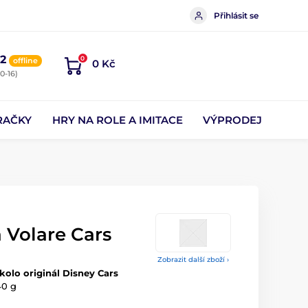
Přihlásit se
2
0
offline
0 Kč
0-16)
RAČKY
HRY NA ROLE A IMITACE
VÝPRODEJ
 Volare Cars
Zobrazit další zboží ›
kolo originál Disney Cars
40 g