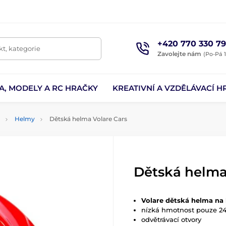
+420 770 330 79
t, kategorie
Zavolejte nám
(Po-Pá 1
A, MODELY A RC HRAČKY
KREATIVNÍ A VZDĚLÁVACÍ H
Helmy
Dětská helma Volare Cars
Dětská helma
Volare dětská helma na 
nízká hmotnost pouze 2
odvětrávací otvory