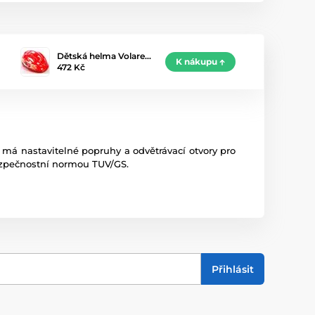
Dětská helma Volare…
K nákupu
472 Kč
 má nastavitelné popruhy a odvětrávací otvory pro
bezpečnostní normou TUV/GS.
Přihlásit