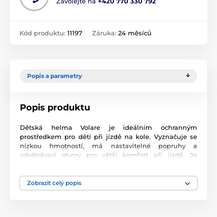
Zavolejte na
+420 770 330 792
Kód produktu:
11197
Záruka:
24 měsíců
Popis a parametry
Popis produktu
Dětská helma Volare je ideálním ochranným
prostředkem pro děti při jízdě na kole. Vyznačuje se
nízkou hmotností, má nastavitelné popruhy a
odvětrávací otvory pro větší komfort při jízdě. Je
vhodná pro obvod hlavy v rozmezí 51 - 55 cm. Helma je
testována v souladu s Evropskou bezpečnostní
normou TUV/GS.
Zobrazit celý popis