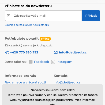
Přihlaste se do newsletteru
Zde napište váš e-mail
Přihlásit
Souhlas se zasíláním newsletterů
Potřebujete poradit
offline
Zákaznický servis je k dispozici
+420 770 330 792
info@detijezdi.cz
Jsme také na:
Facebook
Instagram
Informace pro vás
Kontakt
Reklamace a vrácení zboží
info@detijezdi.cz
Obchodní podmínky
770 330 792 (Po-Pá 10-16 hod)
Na vašem soukromí nám záleží
Ochrana osobních údajů
Tento web používá soubory cookie. Dalším procházením tohoto
Instagram detijezdi.cz/
Hodnocení obchodu
webu vyjadřujete souhlas s jejich používáním.. Více informací
zde
.
Soubory cookies