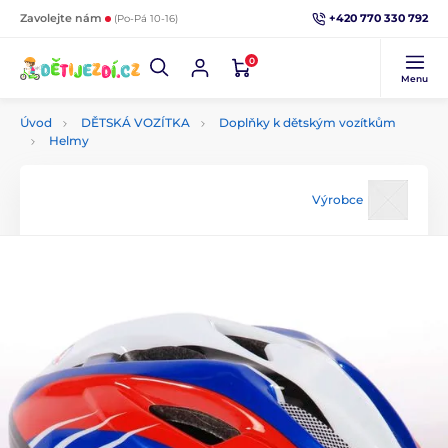
+420 770 330 792
Zavolejte nám
(Po-Pá 10-16)
0
Menu
Úvod
DĚTSKÁ VOZÍTKA
Doplňky k dětským vozítkům
Helmy
Výrobce