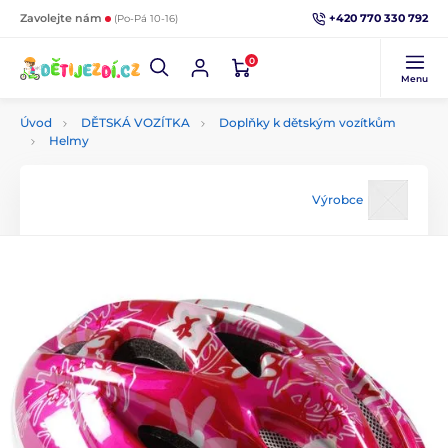
+420 770 330 792
Zavolejte nám
(Po-Pá 10-16)
0
Menu
Úvod
DĚTSKÁ VOZÍTKA
Doplňky k dětským vozítkům
Helmy
Výrobce