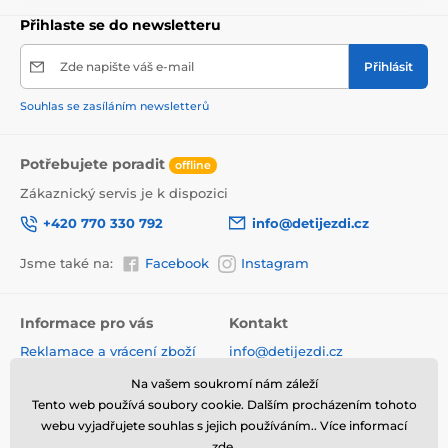
Přihlaste se do newsletteru
Zde napište váš e-mail
Přihlásit
Souhlas se zasíláním newsletterů
Potřebujete poradit
offline
Zákaznický servis je k dispozici
+420 770 330 792
info@detijezdi.cz
Jsme také na:
Facebook
Instagram
Informace pro vás
Kontakt
Reklamace a vrácení zboží
info@detijezdi.cz
Obchodní podmínky
770 330 792 (Po-Pá 10-16 hod)
Na vašem soukromí nám záleží
Ochrana osobních údajů
Tento web používá soubory cookie. Dalším procházením tohoto
Instagram detijezdi.cz/
Hodnocení obchodu
webu vyjadřujete souhlas s jejich používáním.. Více informací
zde
.
Soubory cookies