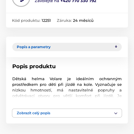
Zavolejte na
+420 770 330 792
Kód produktu:
12251
Záruka:
24 měsíců
Popis a parametry
Popis produktu
Dětská helma Volare je ideálním ochranným
prostředkem pro děti při jízdě na kole. Vyznačuje se
nízkou hmotností, má nastavitelné popruhy a
odvětrávací otvory pro větší komfort při jízdě. Je
vhodná pro obvod hlavy v rozmezí 51 - 55 cm. Helma je
testována v souladu s Evropskou bezpečnostní
normou TUV/GS.
Zobrazit celý popis