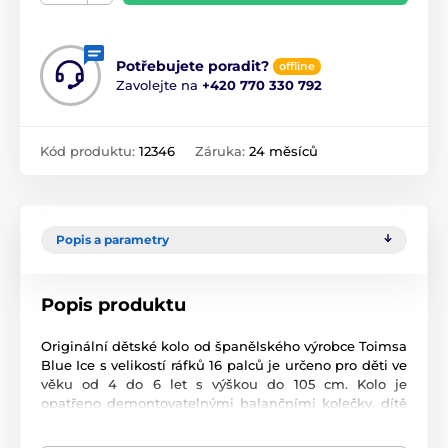
Potřebujete poradit?
offline
Zavolejte na
+420 770 330 792
Kód produktu:
12346
Záruka:
24 měsíců
Popis a parametry
Popis produktu
Originální dětské kolo od španělského výrobce Toimsa
Blue Ice s velikostí ráfků 16 palců je určeno pro děti ve
věku od 4 do 6 let s výškou do 105 cm. Kolo je
opatřeno demontovatelnými balančními kolečky, dítě
se tedy bude cítit hned od první jízdy bezpečně a
stabilně. Kolo je vybaveno 2 druhy brzd. Brždění