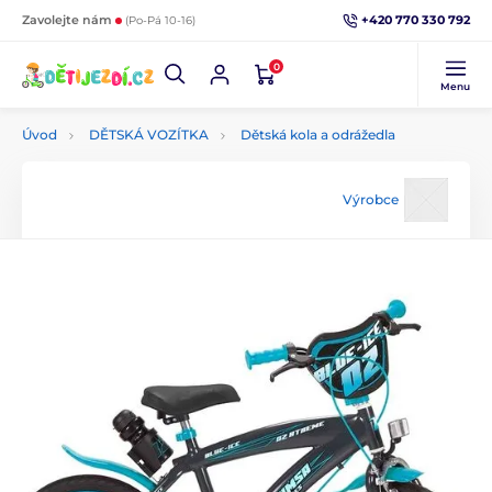
+420 770 330 792
Zavolejte nám
(Po-Pá 10-16)
0
Menu
Úvod
DĚTSKÁ VOZÍTKA
Dětská kola a odrážedla
Výrobce