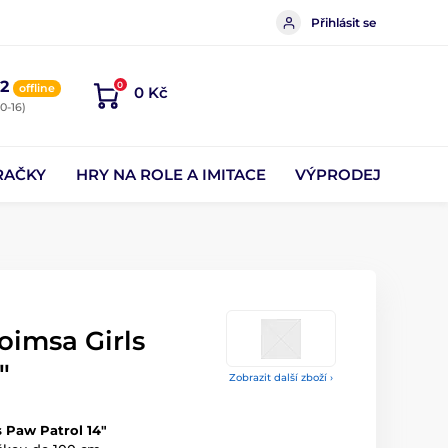
Přihlásit se
2
0
offline
0 Kč
0-16)
RAČKY
HRY NA ROLE A IMITACE
VÝPRODEJ
oimsa Girls
"
Zobrazit další zboží ›
s Paw Patrol 14"