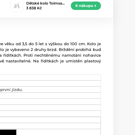
Dětské kolo Toimsa…
K nákupu
3 838 Kč
ve věku od 3,5 do 5 let s výškou do 100 cm. Kolo je
olo je vybaveno 2 druhy brzd. Brždění probíhá buď
a řídítkách. Proti nechtěnému namotání nohavice
vě nastavitelné. Na řídítkách je umístěn plastový
první jízdu.