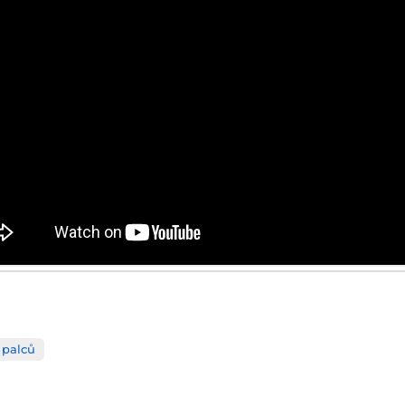
 palců