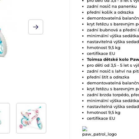
pro děti od 3,5 - 5 let s 
zadní nosič na panenku
přední košík a odrazka
demontovatelná balanční
kryt řetězu s barevným 
zadní bubnová a přední č
minimální výška sedátk
nastavitelná výška sedadl
hmotnost 9,5 kg
certifikace EU
Toimsa dětské kolo Paw
pro děti od 3,5 - 5 let s 
zadní nosič s lahví na pit
přední štít a odrazka
demontovatelná balanční
kryt řetězu s barevným 
zadní brzda torpédo, před
minimální výška sedátk
nastavitelná výška sedadl
hmotnost 9,5 kg
certifikace EU