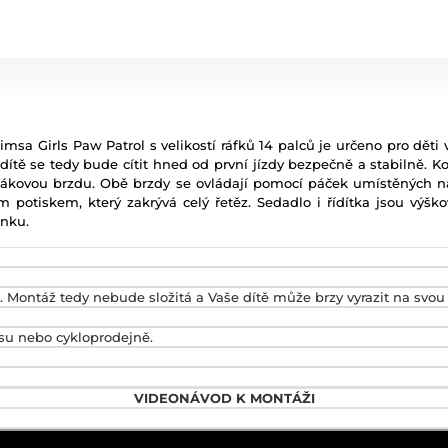
sa Girls Paw Patrol s velikostí ráfků 14 palců je určeno pro děti 
tě se tedy bude cítit hned od první jízdy bezpečně a stabilně. K
ákovou brzdu. Obě brzdy se ovládají pomocí páček umístěných n
potiskem, který zakrývá celý řetěz. Sedadlo i řídítka jsou výško
enku.
 Montáž tedy nebude složitá a Vaše dítě může brzy vyrazit na svou 
isu nebo cykloprodejně.
VIDEONÁVOD K MONTÁŽI