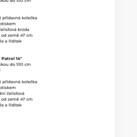
výškou do 100 cm
 přídavná kolečka
potiskem
elisťová brzda
a od země 47 cm
a a řídítek
 Patrol 14"
výškou do 100 cm
í
 přídavná kolečka
potiskem
ní čelisťová
a od země 47 cm
a a řídítek