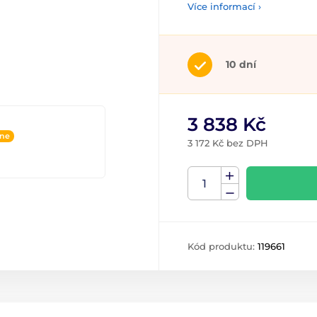
Více informací ›
10 dní
3 838 Kč
ine
3 172 Kč bez DPH
Kód produktu:
119661