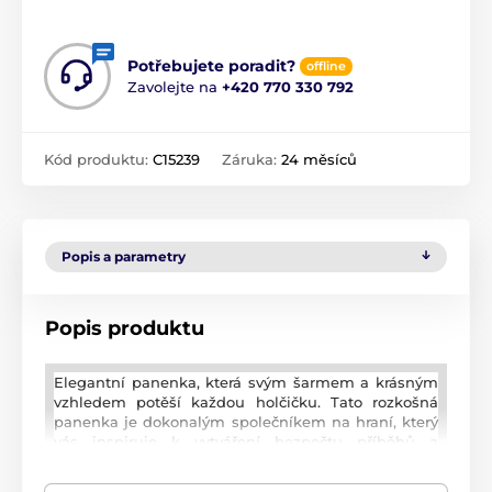
Potřebujete poradit?
offline
Zavolejte na
+420 770 330 792
Kód produktu:
C15239
Záruka:
24 měsíců
Popis a parametry
Popis produktu
Elegantní panenka, která svým šarmem a krásným
vzhledem potěší každou holčičku. Tato rozkošná
panenka je dokonalým společníkem na hraní, který
vás inspiruje k vytváření bezpočtu příběhů a
scénářů. Panenka má dlouhé blonďaté vlásky, které
se dají různě upravovat a sada obsahuje kartáč na