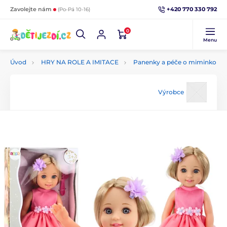
+420 770 330 792
Zavolejte nám
(Po-Pá 10-16)
0
Menu
Úvod
HRY NA ROLE A IMITACE
Panenky a péče o miminko
Výrobce