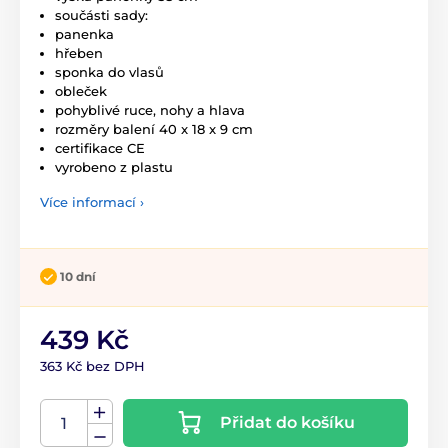
součásti sady:
panenka
hřeben
sponka do vlasů
obleček
pohyblivé ruce, nohy a hlava
rozměry balení 40 x 18 x 9 cm
certifikace CE
vyrobeno z plastu
Více informací ›
10 dní
439 Kč
363 Kč bez DPH
Přidat do košíku