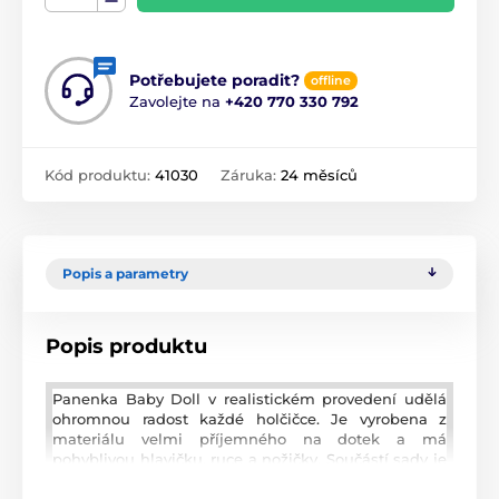
Potřebujete poradit?
offline
Zavolejte na
+420 770 330 792
Kód produktu:
41030
Záruka:
24 měsíců
Popis a parametry
Popis produktu
Panenka Baby Doll v realistickém provedení udělá
ohromnou radost každé holčičce. Je vyrobena z
materiálu velmi příjemného na dotek a má
pohyblivou hlavičku, ruce a nožičky. Součástí sady je
lahvička na pití, kousátko a pletené oblečení. Hračka