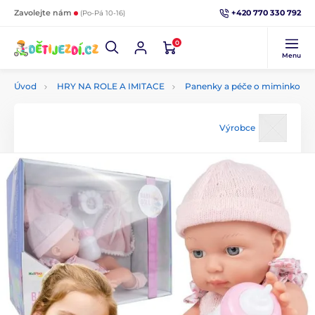
+420 770 330 792
Zavolejte nám
(Po-Pá 10-16)
0
Menu
Úvod
HRY NA ROLE A IMITACE
Panenky a péče o miminko
Výrobce