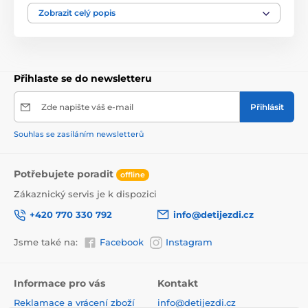
je určena pro děti od 18 měsíců věku.
Zobrazit celý popis
Přihlaste se do newsletteru
Produkt je zařazen v kategoriích
Zde napište váš e-mail
Přihlásit
Panenky a péče o miminko
Panenky
Souhlas se zasíláním newsletterů
Potřebujete poradit
offline
Zákaznický servis je k dispozici
+420 770 330 792
info@detijezdi.cz
Jsme také na:
Facebook
Instagram
Informace pro vás
Kontakt
Reklamace a vrácení zboží
info@detijezdi.cz