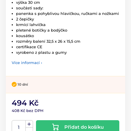
výška 30 cm
součásti sady:
panenka s pohyblivou hlavičkou, ručkami a nožkami
2 čepičky
krmící lahvička
pletené botičky a bodýčko
kousátko
rozměry balení 32,5 x 26 x 15,5 cm
certifikace CE
vyrobeno z plastu a gumy
Více informací ›
10 dní
494 Kč
408 Kč bez DPH
Přidat do košíku