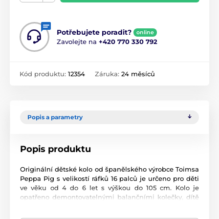
Potřebujete poradit?
online
Zavolejte na
+420 770 330 792
Kód produktu:
12354
Záruka:
24 měsíců
Popis a parametry
Popis produktu
Originální dětské kolo od španělského výrobce Toimsa
Peppa Pig s velikostí ráfků 16 palců je určeno pro děti
ve věku od 4 do 6 let s výškou do 105 cm. Kolo je
opatřeno demontovatelnými balančními kolečky, dítě
se tedy bude cítit hned od první jízdy bezpečně a
stabilně. Kolo je vybaveno 2 druhy brzd. Brždění