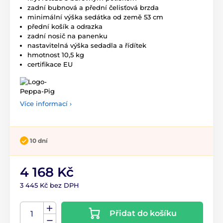
zadní bubnová a přední čelisťová brzda
minimální výška sedátka od země 53 cm
přední košík a odrazka
zadní nosič na panenku
nastavitelná výška sedadla a řídítek
hmotnost 10,5 kg
certifikace EU
Více informací ›
10 dní
4 168 Kč
3 445 Kč bez DPH
Přidat do košíku