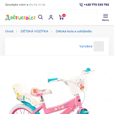
+420 770 330 792
Zavolejte nám
(Po-Pá 10-16)
0
Menu
Úvod
DĚTSKÁ VOZÍTKA
Dětská kola a odrážedla
Výrobce