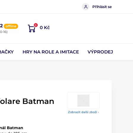
Přihlásit se
2
0
offline
0 Kč
0-16)
RAČKY
HRY NA ROLE A IMITACE
VÝPRODEJ
Volare Batman
Zobrazit další zboží ›
inál Batman