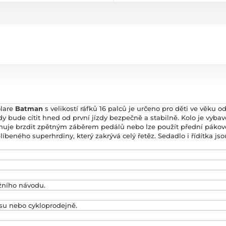
olare
Batman
s velikostí ráfků 16 palců je určeno pro děti ve věku o
y bude cítit hned od první jízdy bezpečně a stabilně. Kolo je vyba
nuje brzdit zpětným záběrem pedálů nebo lze použít přední páko
íbeného superhrdiny, který zakrývá celý řetěz. Sedadlo i řídítka jso
žního návodu.
isu nebo cykloprodejně.