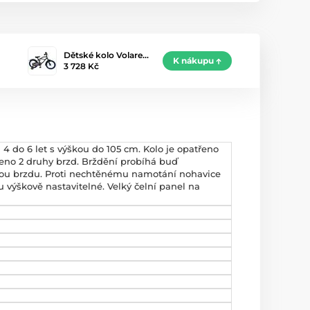
Dětské kolo Volare…
K nákupu
3 728 Kč
d 4 do 6 let s výškou do 105 cm. Kolo je opatřeno
veno 2 druhy brzd. Brždění probíhá buď
vou brzdu. Proti nechtěnému namotání nohavice
u výškově nastavitelné. Velký čelní panel na