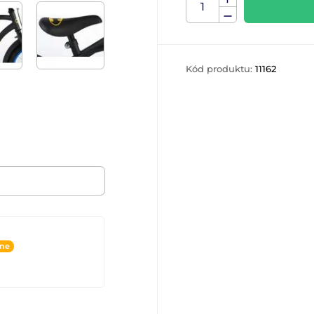
Kód produktu:
11162
ine