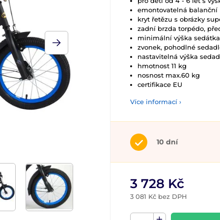
pro děti od 4 - 6 let s v
emontovatelná balanční 
kryt řetězu s obrázky su
zadní brzda torpédo, před
minimální výška sedátk
zvonek, pohodlné sedadl
nastavitelná výška sedadl
hmotnost 11 kg
nosnost max.60 kg
certifikace EU
Více informací ›
10 dní
3 728 Kč
3 081 Kč bez DPH