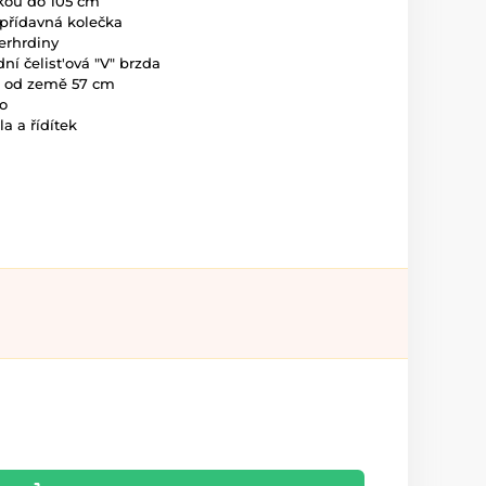
ýškou do 105 cm
přídavná kolečka
perhrdiny
ní čelist'ová "V" brzda
a od země 57 cm
o
a a řídítek