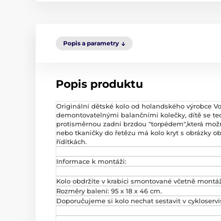
Popis a parametry
Popis produktu
Originální dětské kolo od holandského výrobce V
demontovatelnými balančními kolečky, dítě se ted
protisměrnou zadní brzdou "torpédem",která mož
nebo tkaničky do řetězu má kolo kryt s obrázky obl
řídítkách.
Informace k montáži:
Kolo obdržíte v krabici smontované včetně montá
Rozměry balení: 95 x 18 x 46 cm.
Doporučujeme si kolo nechat sestavit v cykloserv