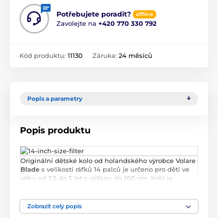
Potřebujete poradit?
offline
Zavolejte na
+420 770 330 792
Kód produktu:
11130
Záruka:
24 měsíců
Popis a parametry
Popis produktu
Originální dětské kolo od holandského výrobce Volare
Blade
s velikostí ráfků 14 palců je určeno pro děti ve
věku od 3,5 do 5 let s výškou do 100 cm. Kolo je
opatřeno demontovatelnými balančními kolečky, dítě
se tedy bude cítit hned od první jízdy bezpečně a
stabilně. Kolo je vybaveno 2 druhy brzd. Brždění
Zobrazit celý popis
probíhá buď protisměrnou zadní brzdou