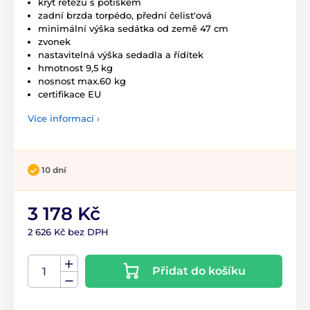
kryt řetězu s potiskem
zadní brzda torpédo, přední čelist'ová
minimální výška sedátka od země 47 cm
zvonek
nastavitelná výška sedadla a řídítek
hmotnost 9,5 kg
nosnost max.60 kg
certifikace EU
Více informací ›
10 dní
3 178 Kč
2 626 Kč bez DPH
Přidat do košíku