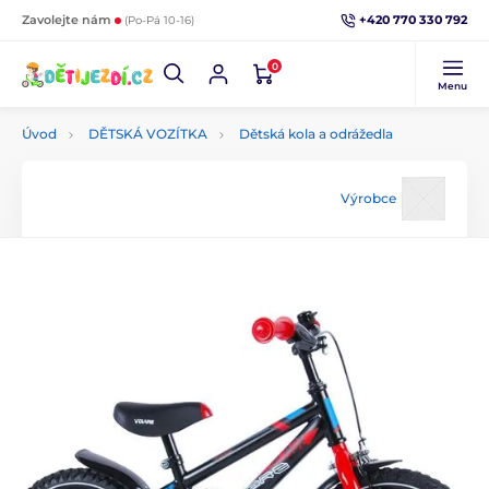
+420 770 330 792
Zavolejte nám
(Po-Pá 10-16)
0
Menu
Úvod
DĚTSKÁ VOZÍTKA
Dětská kola a odrážedla
Výrobce