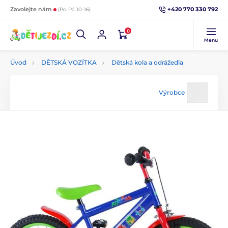
+420 770 330 792
Zavolejte nám
(Po-Pá 10-16)
0
Menu
Úvod
DĚTSKÁ VOZÍTKA
Dětská kola a odrážedla
Výrobce