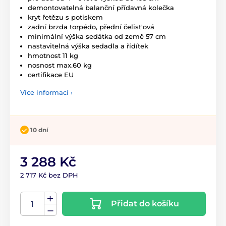
demontovatelná balanční přídavná kolečka
kryt řetězu s potiskem
zadní brzda torpédo, přední čelist'ová
minimální výška sedátka od země 57 cm
nastavitelná výška sedadla a řídítek
hmotnost 11 kg
nosnost max.60 kg
certifikace EU
Více informací ›
10 dní
3 288 Kč
2 717 Kč bez DPH
Přidat do košíku