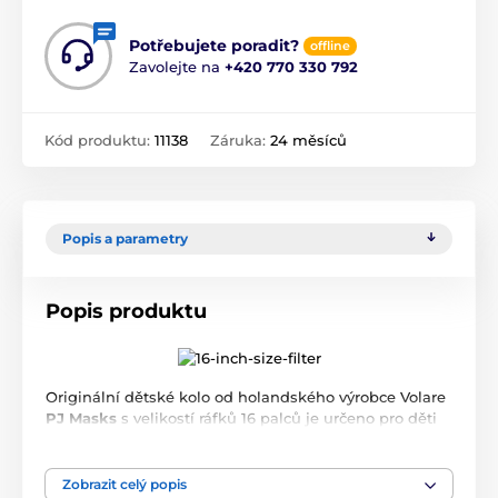
Potřebujete poradit?
offline
Zavolejte na
+420 770 330 792
Kód produktu:
11138
Záruka:
24 měsíců
Popis a parametry
Popis produktu
Originální dětské kolo od holandského výrobce Volare
PJ Masks
s velikostí ráfků 16 palců je určeno pro děti
ve věku od 4 do 6 let s výškou do 105 cm. Kolo je
opatřeno demontovatelnými balančními kolečky, dítě
se tedy bude cítit hned od první jízdy bezpečně a
Zobrazit celý popis