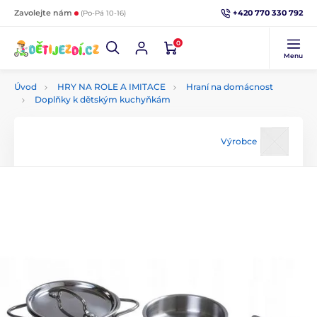
+420 770 330 792
Zavolejte nám
(Po-Pá 10-16)
0
Menu
Úvod
HRY NA ROLE A IMITACE
Hraní na domácnost
Doplňky k dětským kuchyňkám
Výrobce