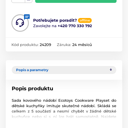
Potřebujete poradit?
offline
Zavolejte na
+420 770 330 792
Kód produktu:
24209
Záruka:
24 měsíců
Popis a parametry
Popis produktu
Sada kovového nádobí Ecotoys Cookware Playset do
dětské kuchyňky imituje skutečné nádobí. Skládá se
celkem z 5 součástí a nesmí chybět v žádné dětské
kuchyňce nebo si s ní lze hrát samostatně. Najdete
hrnec, pokličku, pánev, naběračku a obracečku Tato
hračka je určena pro děti od 3 let věku.