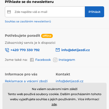
Přihlaste se do newsletteru
Panenky a péče o miminko
Zde napište váš e-mail
Přihlásit
Doplňky pro panenky
Souhlas se zasíláním newsletterů
Potřebujete poradit
offline
Zákaznický servis je k dispozici
+420 770 330 792
info@detijezdi.cz
Jsme také na:
Facebook
Instagram
Informace pro vás
Kontakt
Reklamace a vrácení zboží
info@detijezdi.cz
Obchodní podmínky
770 330 792 (Po-Pá 10-16 hod)
Na vašem soukromí nám záleží
Ochrana osobních údajů
Tento web používá soubory cookie. Dalším procházením tohoto
Instagram detijezdi.cz/
Hodnocení obchodu
webu vyjadřujete souhlas s jejich používáním.. Více informací
zde
.
Soubory cookies