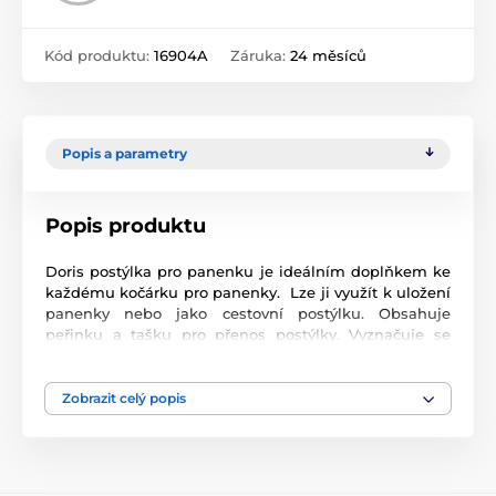
Kód produktu:
16904A
Záruka:
24 měsíců
Popis a parametry
Popis produktu
Doris postýlka pro panenku je ideálním doplňkem ke
každému kočárku pro panenky. Lze ji využít k uložení
panenky nebo jako cestovní postýlku. Obsahuje
peřinku a tašku pro přenos postýlky. Vyznačuje se
nízkou hmotností kdy je konstrukce vyrobena z
hliníkových trubek. Je určena pro panenky do velikosti
45 cm.
Zobrazit celý popis
Produkt je zařazen v kategoriích