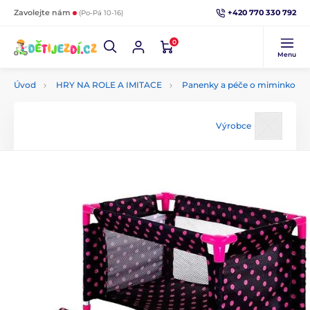
+420 770 330 792
Zavolejte nám
(Po-Pá 10-16)
0
Menu
Úvod
HRY NA ROLE A IMITACE
Panenky a péče o miminko
Výrobce