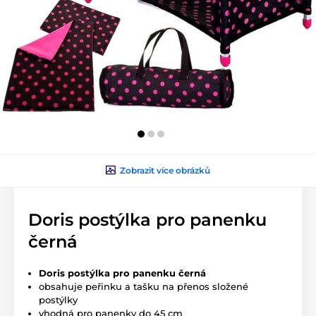
Zobrazit více obrázků
Doris postýlka pro panenku
černá
Doris postýlka pro panenku černá
obsahuje peřinku a tašku na přenos složené
postýlky
vhodná pro panenky do 45 cm