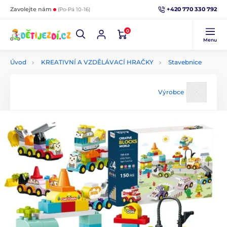
+420 770 330 792
Zavolejte nám
(Po-Pá 10-16)
0
Menu
Úvod
KREATIVNÍ A VZDĚLÁVACÍ HRAČKY
Stavebnice
Výrobce