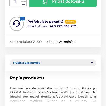
Přidat do košíku
Potřebujete poradit?
offline
Zavolejte na
+420 770 330 792
Kód produktu:
24619
Záruka:
24 měsíců
Popis a parametry
Popis produktu
Barevná konstrukční stavebnice Creative Blocks je
ideální hračkou pro všechny malé konstruktéry. Je
ideální pro rozvoj dětské představivosti, kreativity a
logického myšlení. Skládá se z celkem 150
komponentů v různých velikostech a barvách. Lze z