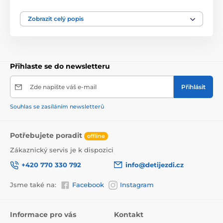
nich vytvářet několik druhů autíček a další různé
konstrukce a stavby. Vše je vyrobeno z plastu v
Zobrazit celý popis
několika barvách. Hračka je určena pro děti od 3 let
věku.
Přihlaste se do newsletteru
Produkt je zařazen v kategoriích
Zde napište váš e-mail
Přihlásit
Stavebnice
PRO DĚTI OD 3 LET
Souhlas se zasíláním newsletterů
Potřebujete poradit
offline
Zákaznický servis je k dispozici
+420 770 330 792
info@detijezdi.cz
Jsme také na:
Facebook
Instagram
Informace pro vás
Kontakt