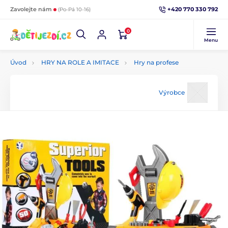
+420 770 330 792
Zavolejte nám
(Po-Pá 10-16)
0
Menu
Úvod
HRY NA ROLE A IMITACE
Hry na profese
Výrobce