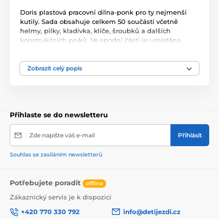
Doris plastová pracovní dílna-ponk pro ty nejmenší
kutily. Sada obsahuje celkem 50 součástí včetně
helmy, pilky, kladívka, klíče, šroubků a dalších
konstrukčních prvků. Ve spodní části je umístěna
praktická police kam lze uložit pracovní helmu a další
potřebné věci. Pracovní deska má otvory pro
našroubování šroubků a je na ní umístěn svěrák.
Zobrazit celý popis
Součástí balení je plastová vrtačka na baterie se
dvěmi chody a 3 nástavci. Hračka je určena pro děti od
36 měsíců věku.
Přihlaste se do newsletteru
Zde napište váš e-mail
Přihlásit
Souhlas se zasíláním newsletterů
Potřebujete poradit
offline
Zákaznický servis je k dispozici
+420 770 330 792
info@detijezdi.cz