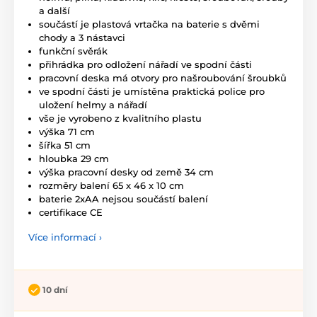
a další
součástí je plastová vrtačka na baterie s dvěmi
chody a 3 nástavci
funkční svěrák
přihrádka pro odložení nářadí ve spodní části
pracovní deska má otvory pro našroubování šroubků
ve spodní části je umístěna praktická police pro
uložení helmy a nářadí
vše je vyrobeno z kvalitního plastu
výška 71 cm
šířka 51 cm
hloubka 29 cm
výška pracovní desky od země 34 cm
rozměry balení 65 x 46 x 10 cm
baterie 2xAA nejsou součástí balení
certifikace CE
Více informací ›
10 dní