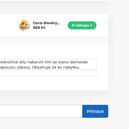
Doris dřevěný…
K nákupu
868 Kč
dnotlivé díly nabarvit čím se stane domeček
i spoustu zábavy. Obsahuje 24 ks nábytku.
Přihlásit