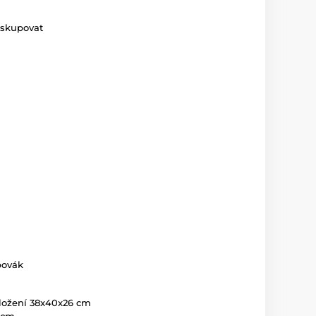
eskupovat
bovák
ložení 38x40x26 cm