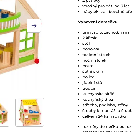
2 patrový
vhodný pro děti od 3 let
nábytek lze libovolně př
Vybavení domečku:
umyvadlo, záchod, vana
2 křesla
stůl
pohovka
toaletní stolek
noční stolek
postel
šatní skříň
police
jídelní stůl
trouba
kuchyňská skříň
kuchyňský dřez
střecha, podlaha, stěny
šrouby k montáži a šrou
celkem 24 ks nábytku
rozměry domečku po roz