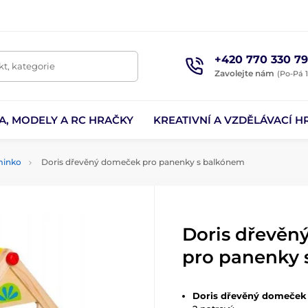
+420 770 330 79
t, kategorie
Zavolejte nám
(Po-Pá 1
A, MODELY A RC HRAČKY
KREATIVNÍ A VZDĚLÁVACÍ H
minko
Doris dřevěný domeček pro panenky s balkónem
Doris dřevěn
pro panenky 
Doris dřevěný domeček