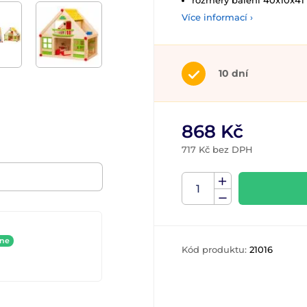
rozměry balení 40x10x41
Více informací ›
10 dní
868 Kč
717 Kč bez DPH
ine
Kód produktu:
21016