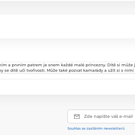
m a prvním patrem je snem každé malé princezny. Dítě si může je
 se dítě učí tvořivosti. Může také pozvat kamarády a užít si s nim
Zde napište váš e-mail
Souhlas se zasíláním newsletterů