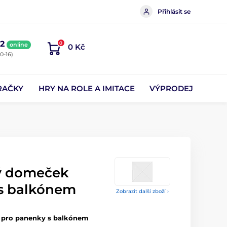
Přihlásit se
2
0
online
0 Kč
0-16)
RAČKY
HRY NA ROLE A IMITACE
VÝPRODEJ
ý domeček
s balkónem
Zobrazit další zboží ›
 pro panenky s balkónem