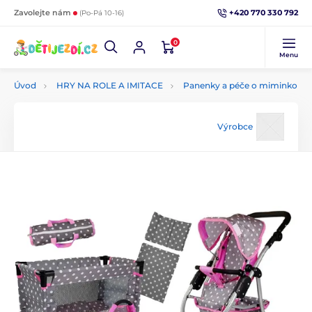
+420 770 330 792
Zavolejte nám
(Po-Pá 10-16)
0
Menu
Úvod
HRY NA ROLE A IMITACE
Panenky a péče o miminko
Výrobce