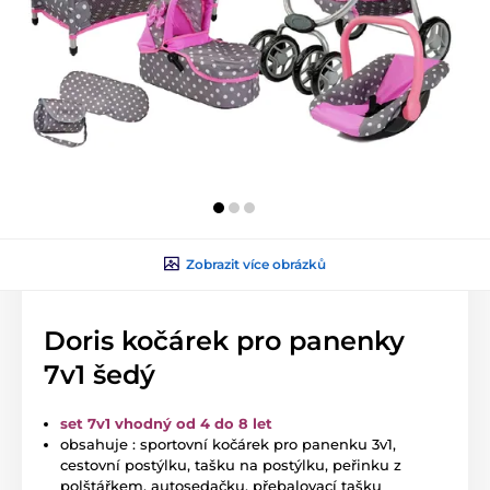
Zobrazit více obrázků
Doris kočárek pro panenky
7v1 šedý
set 7v1 vhodný od 4 do 8 let
obsahuje : sportovní kočárek pro panenku 3v1,
cestovní postýlku, tašku na postýlku, peřinku z
polštářkem, autosedačku, přebalovací tašku