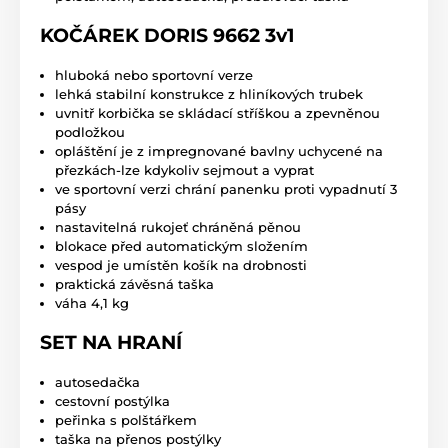
KOČÁREK DORIS 9662 3v1
hluboká nebo sportovní verze
lehká stabilní konstrukce z hliníkových trubek
uvnitř korbička se skládací stříškou a zpevněnou
podložkou
opláštění je z impregnované bavlny uchycené na
přezkách-lze kdykoliv sejmout a vyprat
ve sportovní verzi chrání panenku proti vypadnutí 3
pásy
nastavitelná rukojeť chráněná pěnou
blokace před automatickým složením
vespod je umístěn košík na drobnosti
praktická závěsná taška
váha 4,1 kg
SET NA HRANÍ
autosedačka
cestovní postýlka
peřinka s polštářkem
taška na přenos postýlky