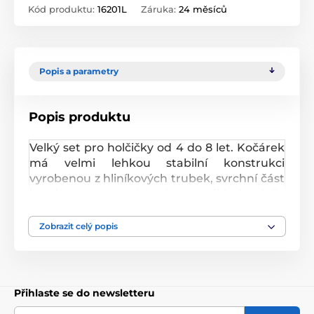
Kód produktu:
16201L
Záruka:
24 měsíců
Popis a parametry
Popis produktu
Velký set pro holčičky od 4 do 8 let. Kočárek
má velmi lehkou stabilní konstrukci
vyrobenou z hliníkových trubek, svrchní část
je z impregnované bavlny. Lze ji jednoduše
sejmout a kdykoliv vyprat. Rukojeť kočárku
je nastavitelná a obalená pěnou. Uvnitř
Zobrazit celý popis
kočárku je korbička sloužící k snadnému
přenášení panenky. Před automatickým
složením chrání dítě blokace. Panenka je ve
sportovní verzi proti vypadnutí zabezpečena
Přihlaste se do newsletteru
bezpečnostním pásem. Jednoduchá změna