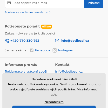
z hluboké na sportovní verzi. Set dále
Zde napište váš e-mail
Přihlásit
obsahuje cestovní postýlku, peřinku s
polštářkem, tašku na přenos postýlky,
Souhlas se zasíláním newsletterů
autosedačku a přebalovací tašku. Vhodné
pro panenku do 45 cm.
Potřebujete poradit
offline
Rozměry kočárku:
Zákaznický servis je k dispozici
+420 770 330 792
info@detijezdi.cz
Výška s korbičkou 75 cm
Výška sportovní verze 72 cm
Jsme také na:
Facebook
Instagram
Šířka 36 cm
Rozpětí rukojeťi 44-80 cm
Informace pro vás
Kontakt
Průměr kol 15 a 18 cm
Reklamace a vrácení zboží
info@detijezdi.cz
Šířka sedáku 26 cm
Obchodní podmínky
Délka sedáku 54 cm
770 330 792 (Po-Pá 10-16 hod)
Na vašem soukromí nám záleží
Ochrana osobních údajů
Rozestup osy 37 cm
Tento web používá soubory cookie. Dalším procházením tohoto
Instagram detijezdi.cz/
Hodnocení obchodu
webu vyjadřujete souhlas s jejich používáním.. Více informací
zde
.
Soubory cookies
Korbička:
Nesouhlasím
Výška 13 cm