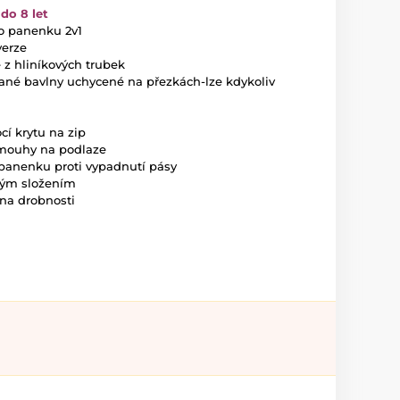
do 8 let
o panenku 2v1
verze
 z hliníkových trubek
ané bavlny uchycené na přezkách-lze kdykoliv
í krytu na zip
čmouhy na podlaze
í panenku proti vypadnutí pásy
kým složením
na drobnosti