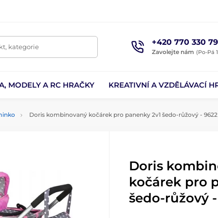
+420 770 330 79
t, kategorie
Zavolejte nám
(Po-Pá 1
A, MODELY A RC HRAČKY
KREATIVNÍ A VZDĚLÁVACÍ H
minko
Doris kombinovaný kočárek pro panenky 2v1 šedo-růžový - 9622
Doris kombi
kočárek pro 
šedo-růžový -