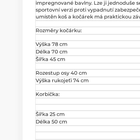
impregnované bavlny. Lze ji jednoduše s
sportovní verzi proti vypadnutí zabezpe
umístěn koš a kočárek má praktickou zá
Rozměry kočárku:
Výška 78 cm
Délka 70 cm
Šířka 45 cm
Rozestup osy 40 cm
Výška rukojeťi 74 cm
Korbička:
Šířka 25 cm
Délka 50 cm