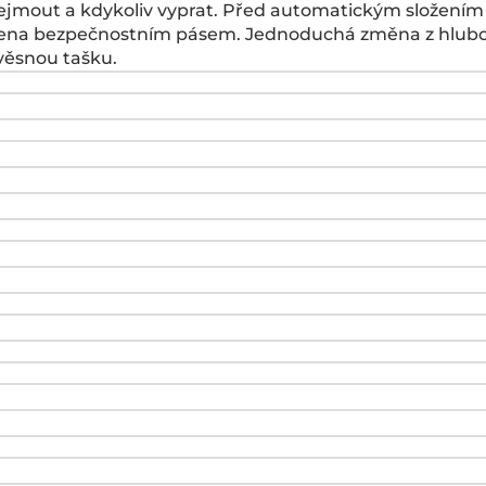
ejmout a kdykoliv vyprat. Před automatickým složením 
čena bezpečnostním pásem. Jednoduchá změna z hluboké 
věsnou tašku.