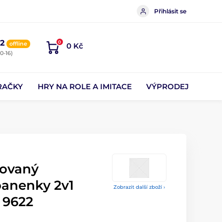
Přihlásit se
2
0
offline
0 Kč
0-16)
RAČKY
HRY NA ROLE A IMITACE
VÝPRODEJ
novaný
panenky 2v1
Zobrazit další zboží ›
 9622