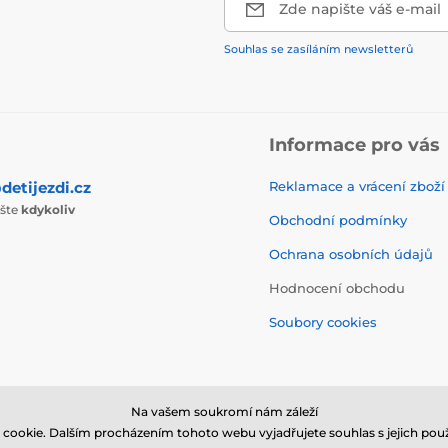
Zde napište váš e-mail
Souhlas se zasíláním newsletterů
Informace pro vás
detijezdi.cz
Reklamace a vrácení zboží
ište
kdykoliv
Obchodní podmínky
Ochrana osobních údajů
Hodnocení obchodu
Soubory cookies
Na vašem soukromí nám záleží
cookie. Dalším procházením tohoto webu vyjadřujete souhlas s jejich použ
© 2026 www.detijezdi.cz ⦁ E-shop vytvořila
SIMPLIA.cz