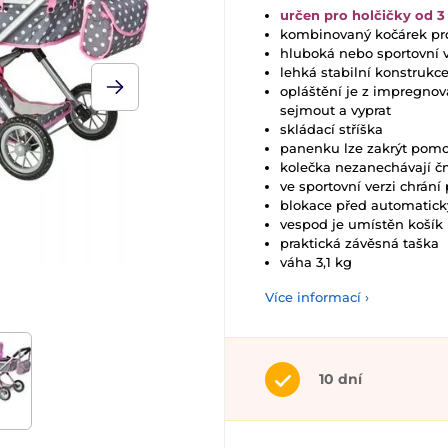
určen pro holčičky od 3 
kombinovaný kočárek pr
hluboká nebo sportovní 
lehká stabilní konstrukce
opláštění je z impregnov
sejmout a vyprat
skládací stříška
panenku lze zakrýt pomoc
kolečka nezanechávají 
ve sportovní verzi chrán
blokace před automatic
vespod je umístěn košík 
praktická závěsná taška
váha 3,1 kg
Více informací ›
10 dní