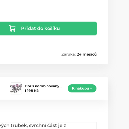
Přidat do košíku
Záruka:
24 měsíců
Doris kombinovaný…
K nákupu
1 198 Kč
ch trubek, svrchní část je z