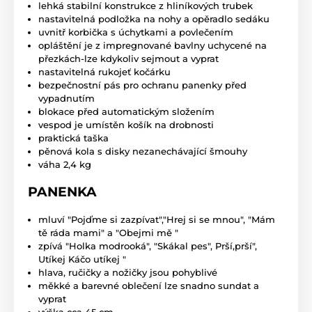
lehká stabilní konstrukce z hliníkových trubek
nastavitelná podložka na nohy a opěradlo sedáku
uvnitř korbička s úchytkami a povlečením
opláštění je z impregnované bavlny uchycené na
přezkách-lze kdykoliv sejmout a vyprat
nastavitelná rukojeť kočárku
bezpečnostní pás pro ochranu panenky před
vypadnutím
blokace před automatickým složením
vespod je umístěn košík na drobnosti
praktická taška
pěnová kola s disky nezanechávající šmouhy
váha 2,4 kg
PANENKA
mluví "Pojďme si zazpívat","Hrej si se mnou", "Mám
tě ráda mami" a "Obejmi mě "
zpívá "Holka modrooká", "Skákal pes", Prší,prší",
Utíkej Káčo utíkej "
hlava, ručičky a nožičky jsou pohyblivé
měkké a barevné oblečení lze snadno sundat a
vyprat
výška cca 45 cm