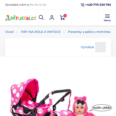
+420 770 330 792
Zavolejte nám
(Po-Pá 10-16)
0
Menu
Úvod
HRY NA ROLE A IMITACE
Panenky a péče o miminko
Výrobce