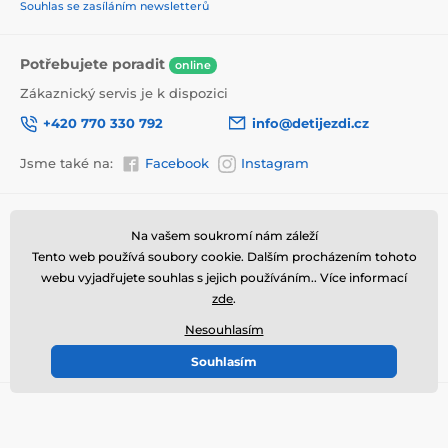
šmouhy na podlaze.
Souhlas se zasíláním newsletterů
Potřebujete poradit
online
Rozměry kočárku:
Zákaznický servis je k dispozici
Výška 66 cm
+420 770 330 792
info@detijezdi.cz
Šířka 32 cm
Rozpětí rukojeťi 32-63 cm
Jsme také na:
Facebook
Instagram
Průměr kol 15 cm
Informace pro vás
Kontakt
Korbička:
Na vašem soukromí nám záleží
Reklamace a vrácení zboží
info@detijezdi.cz
Tento web používá soubory cookie. Dalším procházením tohoto
Šířka 21 cm
Obchodní podmínky
webu vyjadřujete souhlas s jejich používáním.. Více informací
770 330 792 (Po-Pá 10-16 hod)
Délka 48 cm
zde
.
Ochrana osobních údajů
Instagram detijezdi.cz/
Výška při pozici v sedu 32 cm
Hodnocení obchodu
Nesouhlasím
Soubory cookies
Souhlasím
Nosítko pro panenku 40x20x10 cm
© 2026 www.detijezdi.cz ⦁ E-shop vytvořila
SIMPLIA.cz
Produkt je zařazen v kategoriích