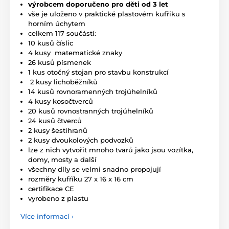
výrobcem doporučeno pro děti od 3 let
vše je uloženo v praktické plastovém kufříku s
horním úchytem
celkem 117 součástí:
10 kusů číslic
4 kusy matematické znaky
26 kusů písmenek
1 kus otočný stojan pro stavbu konstrukcí
2 kusy lichoběžníků
14 kusů rovnoramenných trojúhelníků
4 kusy kosočtverců
20 kusů rovnostranných trojúhelníků
24 kusů čtverců
2 kusy šestihranů
2 kusy dvoukolových podvozků
lze z nich vytvořit mnoho tvarů jako jsou vozítka,
domy, mosty a další
všechny díly se velmi snadno propojují
rozměry kufříku 27 x 16 x 16 cm
certifikace CE
vyrobeno z plastu
Více informací ›