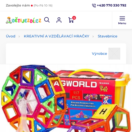
+420 770 330 792
Zavolejte nám
(Po-Pá 10-16)
0
Menu
Úvod
KREATIVNÍ A VZDĚLÁVACÍ HRAČKY
Stavebnice
Výrobce