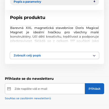
Popis a parametry
Popis produktu
Barevná XXL magnetická stavebnice Doris Magical
Magnet je ideální hračkou pro všechny malé
konstruktéry. Učí děti kreativitu, trpělivost a podporuje
představivost. Skládá se z celkem 117 součástí jako
jsou čtverce, trojúhelníky, kosočtverce, lichoběžníky,
šestihrany, písmenky a další. Součástí stavebnice jsou
také kolečka. Všechny součásti se velmi snadno
Zobrazit celý popis
propojují a lze z nich vytvořit velké množství tvarů
jako jsou různé vozítka, mosty , domy a další. Hračka
je určena pro děti od 3 let věku.
Přihlaste se do newsletteru
Produkt je zařazen v kategoriích
Zde napište váš e-mail
Přihlásit
Stavebnice
PRO DĚTI OD 3 LET
Souhlas se zasíláním newsletterů