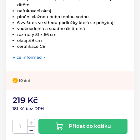
dítěte
nafukovací okraj
plnění vlažnou nebo teplou vodou
6 zvířátek ve středu podložky která se pohybují
voděoodolná a snadno čistitelná
rozměry 51 x 66 cm
okraj 5,9 cm
certifikace CE
Více informací ›
10 dní
219 Kč
181 Kč bez DPH
Přidat do košíku