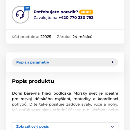
Potřebujete poradit?
offline
Zavolejte na
+420 770 330 792
Kód produktu:
22025
Záruka:
24 měsíců
Popis a parametry
Popis produktu
Doris barevná hrací podložka Mořský svět je ideální
pro rozvoj dětského myšlení, motoriky a koordinaci
pohybů. Dítě také posiluje zádové svaly, ruce a nohy.
Má nafukovací okraj, střední část se plní vlažnou nebo
teplou vodou. Uvnitř je umístěno šest zvířátek, která se
při hře pohybují. Po ukončení hry se voda vypustí a
podložka je tak nezabere téměř žádné místo.
Zobrazit celý popis