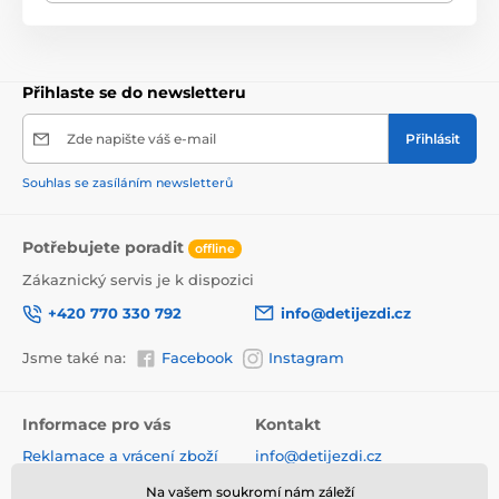
Přihlaste se do newsletteru
Zde napište váš e-mail
Přihlásit
Souhlas se zasíláním newsletterů
Potřebujete poradit
offline
Zákaznický servis je k dispozici
+420 770 330 792
info@detijezdi.cz
Jsme také na:
Facebook
Instagram
Informace pro vás
Kontakt
Reklamace a vrácení zboží
info@detijezdi.cz
Obchodní podmínky
770 330 792 (Po-Pá 10-16 hod)
Na vašem soukromí nám záleží