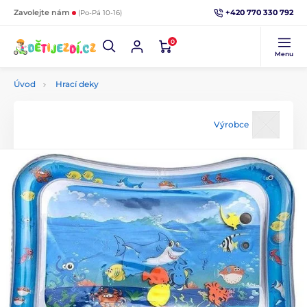
+420 770 330 792
Zavolejte nám
(Po-Pá 10-16)
0
Menu
Úvod
Hrací deky
Výrobce