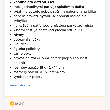
vhodná pro děti od 3 let
mezi jednotlivými patry je spirálovitá dráha
výtah na baterie nebo s ručním náhonem na kliku
během provozu výtahu se spouští melodie a
světýlka
na každém patře jsou umístěna parkovací místa
v horní části je přistávací plocha vrtulníku
závory
dopravní značky
6 autíček
figurka policisty
samolepky
provoz na 3xAA1,5VAA baterie(nejsou součásti
balení)
rozměry garáže 35 x 42 x 14 cm
rozměry balení 31,5 x 13 x 34 cm
vyrobeno z plastu
Více informací ›
10 dní