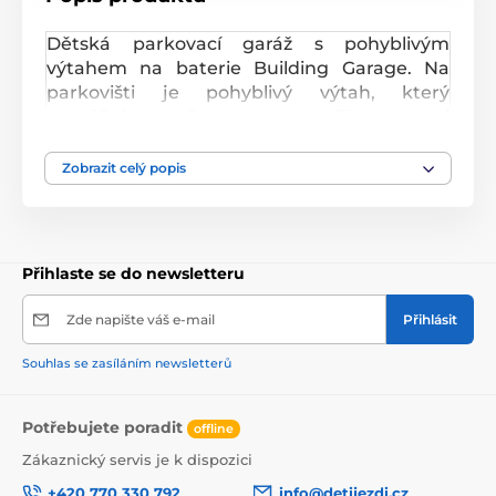
Dětská parkovací garáž s pohyblivým
výtahem na baterie Building Garage.
Na
parkovišti je pohyblivý výtah, který
umožňuje přesouvat autíčka mezi
jednotlivými patry. Lze ho ovládat také
manuálně. Během jeho pohybu se spouští
Zobrazit celý popis
melodie a osvětlení. Každé patro má
parkovací místa. Jsou propojena spirálovitou
dráhou. Součástí sady jsou autíčka, dopravní
značky, figurka policisty a samolepky. Hračka
Přihlaste se do newsletteru
je určena pro děti od 3 let věku.
Zde napište váš e-mail
Přihlásit
Souhlas se zasíláním newsletterů
Potřebujete poradit
offline
Zákaznický servis je k dispozici
+420 770 330 792
info@detijezdi.cz