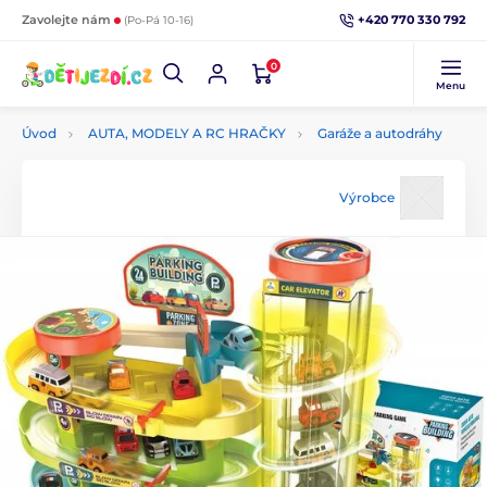
+420 770 330 792
Zavolejte nám
(Po-Pá 10-16)
0
Menu
Úvod
AUTA, MODELY A RC HRAČKY
Garáže a autodráhy
Výrobce