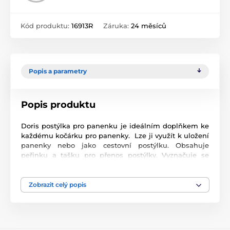
Kód produktu:
16913R
Záruka:
24 měsíců
Popis a parametry
Popis produktu
Doris postýlka pro panenku je ideálním doplňkem ke
každému kočárku pro panenky. Lze ji využít k uložení
panenky nebo jako cestovní postýlku. Obsahuje
peřinku a tašku pro přenos postýlky. Vyznačuje se
nízkou hmotností kdy je konstrukce vyrobena z
hliníkových trubek. Je určena pro panenky do velikosti
45 cm.
Zobrazit celý popis
Produkt je zařazen v kategoriích