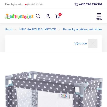
+420 770 330 792
Zavolejte nám
(Po-Pá 10-16)
0
Menu
Úvod
HRY NA ROLE A IMITACE
Panenky a péče o miminko
Výrobce