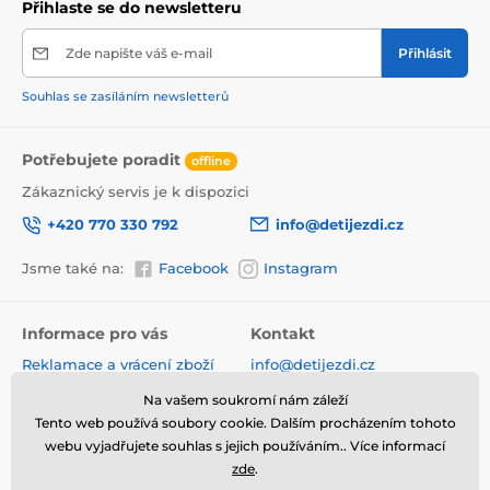
Přihlaste se do newsletteru
Panenky a péče o miminko
Zde napište váš e-mail
Přihlásit
Doplňky pro panenky
Souhlas se zasíláním newsletterů
Potřebujete poradit
offline
Zákaznický servis je k dispozici
+420 770 330 792
info@detijezdi.cz
Jsme také na:
Facebook
Instagram
Informace pro vás
Kontakt
Reklamace a vrácení zboží
info@detijezdi.cz
Obchodní podmínky
770 330 792 (Po-Pá 10-16 hod)
Na vašem soukromí nám záleží
Ochrana osobních údajů
Tento web používá soubory cookie. Dalším procházením tohoto
Instagram detijezdi.cz/
Hodnocení obchodu
webu vyjadřujete souhlas s jejich používáním.. Více informací
zde
.
Soubory cookies