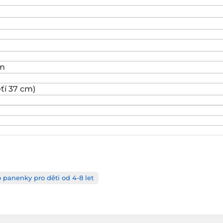
cm
ťí 37 cm)
 panenky pro děti od 4-8 let