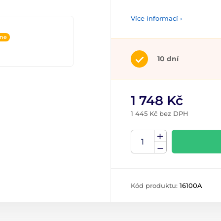
Více informací ›
ine
10 dní
1 748 Kč
1 445 Kč bez DPH
Kód produktu:
16100A