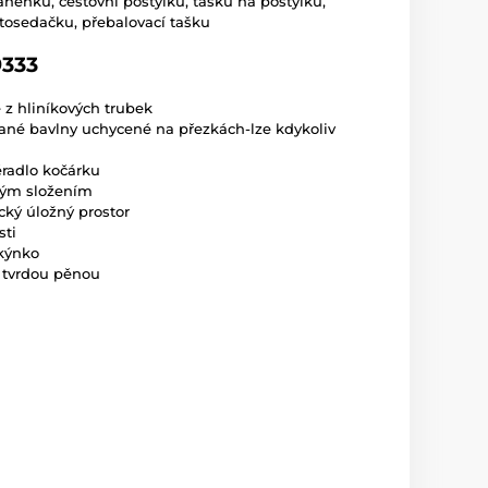
anenku, cestovní postýlku, tašku na postýlku,
tosedačku, přebalovací tašku
333
 z hliníkových trubek
ané bavlny uchycené na přezkách-lze kdykoliv
ěradlo kočárku
kým složením
cký úložný prostor
sti
okýnko
é tvrdou pěnou