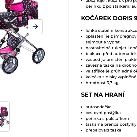
obsahuje : kočárek pro p
peřinku z polštářkem, au
KOČÁREK DORIS 9
lehká stabilní konstrukce
opláštění je z impregnov
sejmout a vyprat
nastavitelná rukojeť i op
blokace před automatic
vespod je umístěn prakti
závěsná taška na drobno
ve stříšce je průhledné 
kolečka s disky vyplněn
hmotnost 3,7 kg
SET NA HRANÍ
autosedačka
cestovní postýlka
peřinka s polštářkem
taška na přenos postýlky
přebalovací taška