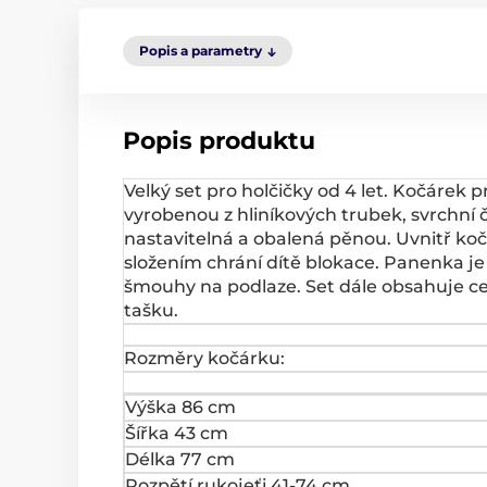
Popis a parametry
Popis produktu
Velký set pro holčičky od 4 let. Kočárek
vyrobenou z hliníkových trubek, svrchní 
nastavitelná a obalená pěnou. Uvnitř ko
složením chrání dítě blokace. Panenka j
šmouhy na podlaze. Set dále obsahuje ce
tašku.
Rozměry kočárku:
Výška 86 cm
Šířka 43 cm
Délka 77 cm
Rozpětí rukojeťi 41-74 cm