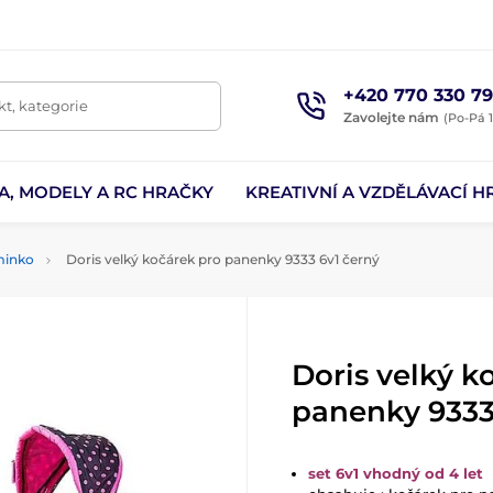
+420 770 330 79
t, kategorie
Zavolejte nám
(Po-Pá 1
A, MODELY A RC HRAČKY
KREATIVNÍ A VZDĚLÁVACÍ H
minko
Doris velký kočárek pro panenky 9333 6v1 černý
Doris velký k
panenky 9333
set 6v1 vhodný od 4 let