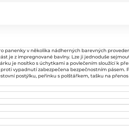
 pro panenky v několika nádherných barevných provedení
část je z impregnované bavlny. Lze ji jednoduše sejmout
čárku je nosítko s úchytkami a povlečením sloužící k 
e proti vypadnutí zabezpečena bezpečnostním pásem. P
stovní postýlku, peřinku s polštářkem, tašku na přenos