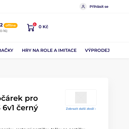
Přihlásit se
2
0
offline
0 Kč
0-16)
RAČKY
HRY NA ROLE A IMITACE
VÝPRODEJ
očárek pro
 6v1 černý
Zobrazit další zboží ›