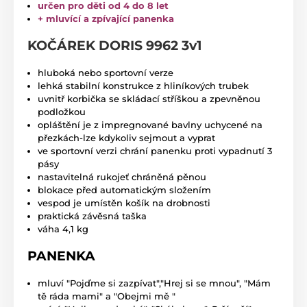
určen pro děti od 4 do 8 let
+ mluvící a zpívající panenka
KOČÁREK DORIS 9962 3v1
hluboká nebo sportovní verze
lehká stabilní konstrukce z hliníkových trubek
uvnitř korbička se skládací stříškou a zpevněnou
podložkou
opláštění je z impregnované bavlny uchycené na
přezkách-lze kdykoliv sejmout a vyprat
ve sportovní verzi chrání panenku proti vypadnutí 3
pásy
nastavitelná rukojeť chráněná pěnou
blokace před automatickým složením
vespod je umístěn košík na drobnosti
praktická závěsná taška
váha 4,1 kg
PANENKA
mluví "Pojďme si zazpívat","Hrej si se mnou", "Mám
tě ráda mami" a "Obejmi mě "