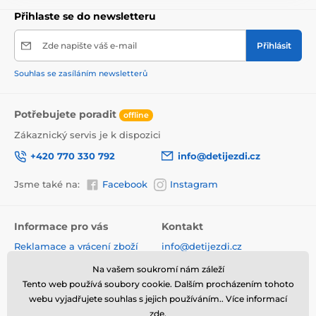
sportovní verzi proti vypadnutí zabezpečena
Přihlaste se do newsletteru
bezpečnostním pásem. Jednoduchá změna
z hluboké na sportovní verzi.
Zde napište váš e-mail
Přihlásit
Rozměry kočárku:
Souhlas se zasíláním newsletterů
Výška s korbičkou 75 cm
Potřebujete poradit
offline
Výška sportovní verze 72 cm
Zákaznický servis je k dispozici
Šířka 36 cm
Rozpětí rukojeťi 44-80 cm
+420 770 330 792
info@detijezdi.cz
Průměr kol 15 a 18 cm
Jsme také na:
Facebook
Instagram
Šířka sedáku 26 cm
Délka sedáku 54 cm
Rozestup osy 37 cm
Informace pro vás
Kontakt
Reklamace a vrácení zboží
info@detijezdi.cz
Korbička:
Obchodní podmínky
770 330 792 (Po-Pá 10-16 hod)
Na vašem soukromí nám záleží
Ochrana osobních údajů
Výška 13 cm
Tento web používá soubory cookie. Dalším procházením tohoto
Instagram detijezdi.cz/
Hodnocení obchodu
webu vyjadřujete souhlas s jejich používáním.. Více informací
Výška se stříškou 39 cm
zde
.
Soubory cookies