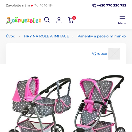
+420 770 330 792
Zavolejte nám
(Po-Pá 10-16)
0
Menu
Úvod
HRY NA ROLE A IMITACE
Panenky a péče o miminko
Výrobce