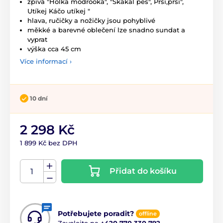
zpívá "Holka modrooká", "Skákal pes", Prší,prší",
Utíkej Káčo utíkej "
hlava, ručičky a nožičky jsou pohyblivé
měkké a barevné oblečení lze snadno sundat a
vyprat
výška cca 45 cm
Více informací ›
10 dní
2 298 Kč
1 899 Kč bez DPH
Přidat do košíku
Potřebujete poradit?
offline