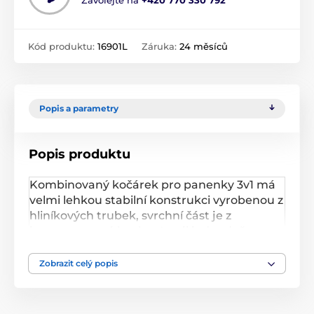
Zavolejte na
+420 770 330 792
Kód produktu:
16901L
Záruka:
24 měsíců
Popis a parametry
Popis produktu
Kombinovaný kočárek pro panenky 3v1 má
velmi lehkou stabilní konstrukci vyrobenou z
hliníkových trubek, svrchní část je z
impregnované bavlny. Lze ji jednoduše
sejmout a kdykoliv vyprat. Rukojeť kočárku
je nastavitelná a obalená pěnou. Uvnitř
Zobrazit celý popis
kočárku je korbička sloužící k snadnéme
přenášení panenky. Před automatickým
složením chrání dítě blokace. Panenka je ve