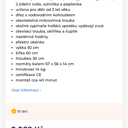
2 jídelní nože, solnička a pepřenka
určena pro děti od 3 let věku
dřez s vodovodním kohoutkem
otevíratelná mikrovlnná trouba
otočné vypínače hořáků sporáku vydávají zvuk
otevírací trouba, skříňka a šuplík
nástěnné hodiny
efektní okénko
výška 92 cm
šířka 60 cm
hloubka 30 cm
rozměry balení 67 x 56 x 14 cm
hmotnost 14 kg
certifikace CE
montáž cca 40 minut
Více informací ›
10 dní