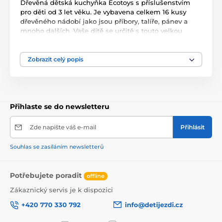
Dřevěná dětská kuchyňka Ecotoys s příslušenstvím
pro děti od 3 let věku. Je vybavena celkem 16 kusy
dřevěného nádobí jako jsou příbory, talíře, pánev a
mnoho dalších. Vaše dítě se určitě s touto velkou
kuchyňkou nudit nebude. Trouba a šuplík jsou
otevírací. Na zadní straně kuchyňky je umístěno
okénko. Je vyrobena pouze z kvalitního dřeva v
Zobrazit celý popis
pestrobarevném provedení.
Přihlaste se do newsletteru
Zde napište váš e-mail
Přihlásit
Souhlas se zasíláním newsletterů
Potřebujete poradit
offline
Zákaznický servis je k dispozici
+420 770 330 792
info@detijezdi.cz