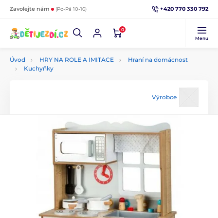
+420 770 330 792
Zavolejte nám
(Po-Pá 10-16)
0
Menu
Úvod
HRY NA ROLE A IMITACE
Hraní na domácnost
Kuchyňky
Výrobce