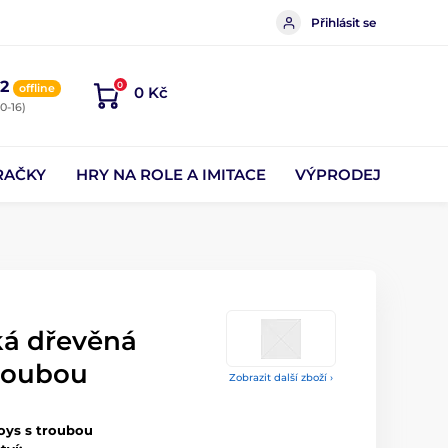
Přihlásit se
2
0
offline
0 Kč
0-16)
RAČKY
HRY NA ROLE A IMITACE
VÝPRODEJ
ká dřevěná
roubou
Zobrazit další zboží ›
oys s troubou