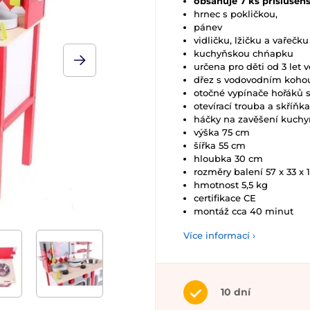
obsahuje 7 ks příslušens
hrnec s pokličkou,
pánev
vidličku, lžičku a vařečku
kuchyňskou chńapku
určena pro děti od 3 let 
dřez s vodovodním koh
otočné vypínače hořáků 
otevírací trouba a skříňka
háčky na zavěšení kuch
výška 75 cm
šířka 55 cm
hloubka 30 cm
rozměry balení 57 x 33 x
hmotnost 5,5 kg
certifikace CE
montáž cca 40 minut
Více informací ›
10 dní