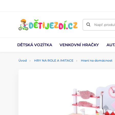
Např. produk
DĚTSKÁ VOZÍTKA
VENKOVNÍ HRAČKY
AUT
Úvod
HRY NA ROLE A IMITACE
Hraní na domácnost