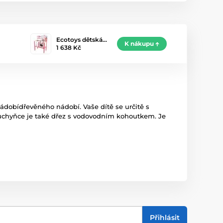
Ecotoys dětská…
K nákupu
1 638 Kč
ádobídřevěného nádobí. Vaše dítě se určitě s
kuchyňce je také dřez s vodovodním kohoutkem. Je
Přihlásit