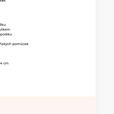
tví:
věku
outkem
sporáku
yňských pomůcek
 14 cm