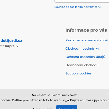
Souhlas se zasíláním newsletterů
Informace pro vás
detijezdi.cz
Reklamace a vrácení zboží
ište
kdykoliv
Obchodní podmínky
Ochrana osobních údajů
Hodnocení obchodu
Soubory cookies
Na vašem soukromí nám záleží
cookie. Dalším procházením tohoto webu vyjadřujete souhlas s jejich použ
© 2026 www.detijezdi.cz ⦁ E-shop vytvořila
SIMPLIA.cz