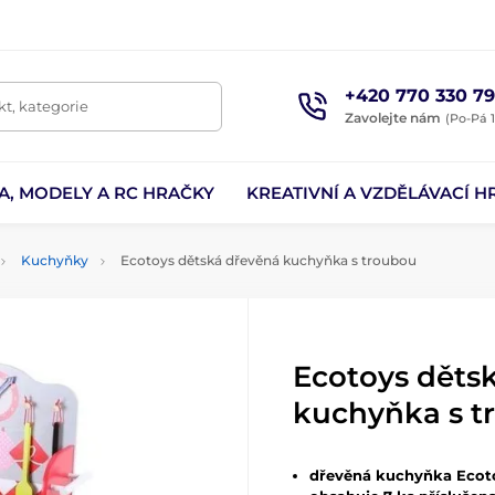
+420 770 330 79
t, kategorie
Zavolejte nám
(Po-Pá 1
A, MODELY A RC HRAČKY
KREATIVNÍ A VZDĚLÁVACÍ H
Kuchyňky
Ecotoys dětská dřevěná kuchyňka s troubou
Ecotoys děts
kuchyňka s t
dřevěná kuchyňka Ecot