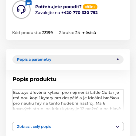
Potřebujete poradit?
offline
Zavolejte na
+420 770 330 792
Kód produktu:
23199
Záruka:
24 měsíců
Popis a parametry
Popis produktu
Ecotoys dřevěná kytara pro nejmenší Little Guitar je
reálnou kopií kytary pro dospělé a je ideální hračkou
pro nauku hry na tento hudební nástroj. Má 6
kovových strun, na krku kytary je 12 pražců a na hlavě
je potom 6 napínáků strun. Součástí balení je také
trsátko. Je vyrobena ze dřeva v pestrobarevném
provedení. Hračka je určena pro děti od 36 měsíců
Zobrazit celý popis
věku.