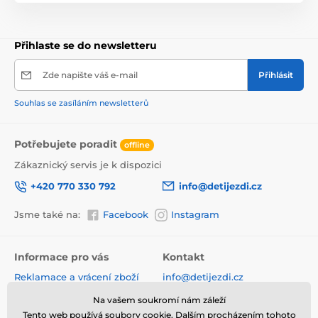
Přihlaste se do newsletteru
Zde napište váš e-mail
Přihlásit
Souhlas se zasíláním newsletterů
Potřebujete poradit
offline
Zákaznický servis je k dispozici
+420 770 330 792
info@detijezdi.cz
Jsme také na:
Facebook
Instagram
Informace pro vás
Kontakt
Reklamace a vrácení zboží
info@detijezdi.cz
Obchodní podmínky
770 330 792 (Po-Pá 10-16 hod)
Na vašem soukromí nám záleží
Ochrana osobních údajů
Tento web používá soubory cookie. Dalším procházením tohoto