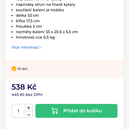
napínáky strun na hlavě kytary
součástí balení je trsátko
délka 53 cm
šířka 17,5 cm
hloubka 5 cm
rozměry balení 53 x 20,5 x 5,5 cm
hmotnost cca 0,5 kg
Více informací ›
10 dní
538 Kč
445 Kč bez DPH
Přidat do košíku