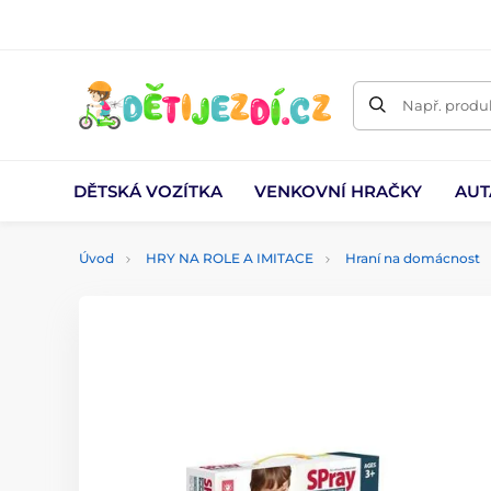
Např. produk
DĚTSKÁ VOZÍTKA
VENKOVNÍ HRAČKY
AUT
Úvod
HRY NA ROLE A IMITACE
Hraní na domácnost