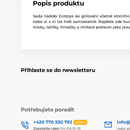
Popis produktu
Sada nádobí Ecotoys ke grilování včetně stolníh
nebo si s ní lze hrát samostatně. Najdete zde kuch
misky, talířky, hrnečky a imitace potravin jako jsou
Přihlaste se do newsletteru
Potřebujete poradit
+420 770 330 792
info@
offline
Zavolejte nám
Po-Pá 10-16
nebo p