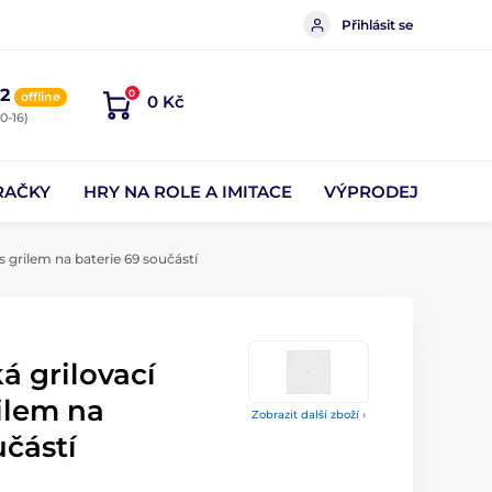
Přihlásit se
2
0
offline
0 Kč
0-16)
RAČKY
HRY NA ROLE A IMITACE
VÝPRODEJ
 grilem na baterie 69 součástí
á grilovací
ilem na
Zobrazit další zboží ›
učástí