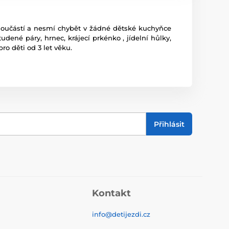
 součástí a nesmí chybět v žádné dětské kuchyňce
udené páry, hrnec, krájecí prkénko , jídelní hůlky,
pro děti od 3 let věku.
Přihlásit
Kontakt
info@detijezdi.cz