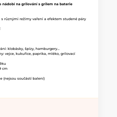
 nádobí na grilování s grilem na baterie
e s různými režimy vaření a efektem studené páry
í
vání: klobásky, špízy, hamburgery...
y: vejce, kukuřice, paprika, mléko, grilovací
věku
 9 cm
e (nejsou součástí balení)