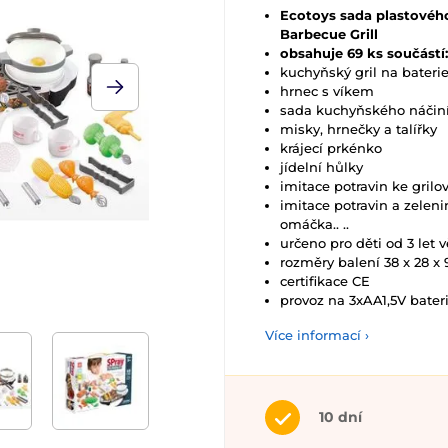
Ecotoys sada plastového
Barbecue Grill
obsahuje 69 ks součástí:
kuchyňský gril na bateri
hrnec s víkem
sada kuchyňského náčin
misky, hrnečky a talířky
krájecí prkénko
jídelní hůlky
imitace potravin ke grilo
imitace potravin a zelenin
omáčka.. ..
určeno pro děti od 3 let 
rozměry balení 38 x 28 x
certifikace CE
provoz na 3xAA1,5V bateri
Více informací ›
10 dní