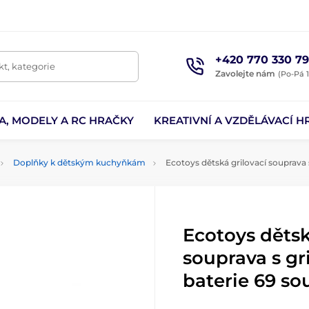
+420 770 330 79
t, kategorie
Zavolejte nám
(Po-Pá 1
A, MODELY A RC HRAČKY
KREATIVNÍ A VZDĚLÁVACÍ H
Doplňky k dětským kuchyňkám
Ecotoys dětská grilovací souprava s
Ecotoys dětsk
souprava s gr
baterie 69 so