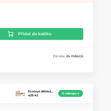
Přidat do košíku
Záruka:
24 měsíců
Ecotoys dětská…
K nákupu
439 Kč