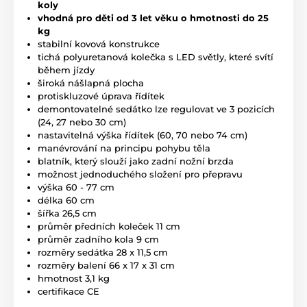
koly
vhodná pro děti od 3 let věku o hmotnosti do 25
kg
stabilní kovová konstrukce
tichá polyuretanová kolečka s LED světly, které svítí
během jízdy
široká nášlapná plocha
protiskluzové úprava řídítek
demontovatelné sedátko lze regulovat ve 3 pozicích
(24, 27 nebo 30 cm)
nastavitelná výška řídítek (60, 70 nebo 74 cm)
manévrování na principu pohybu těla
blatník, který slouží jako zadní nožní brzda
možnost jednoduchého složení pro přepravu
výška 60 - 77 cm
délka 60 cm
šířka 26,5 cm
průměr předních koleček 11 cm
průměr zadního kola 9 cm
rozměry sedátka 28 x 11,5 cm
rozměry balení 66 x 17 x 31 cm
hmotnost 3,1 kg
certifikace CE