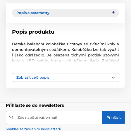
Popis a parametry
Popis produktu
Dětská balanční koloběžka Ecotoys se svítícími koly a
demontovatelným sedátkem. Koloběžku lze tak využít
i jako odrážedlo. Je osazena tichými protiskluzovými
koly s LED světly, které svítí během jízdy. Zatáčení
probíhá na principu pohybu těla -nakláněním. Řídítka
mají nastavitelnou výšku a protiskluzovou úpravu
rukojeťí. V zadní části je umístěn blatník, který slouží
Zobrazit celý popis
jako nožní brzda. Koloběžka je určena
pro děti od 3 let
věku a 25 kg hmotnosti.
Přihlaste se do newsletteru
Zde napište váš e-mail
Přihlásit
Souhlas se zasíláním newsletterů