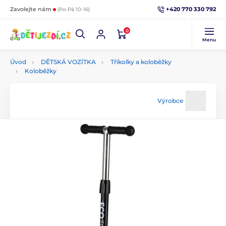
+420 770 330 792
Zavolejte nám
(Po-Pá 10-16)
0
Menu
Úvod
DĚTSKÁ VOZÍTKA
Tříkolky a koloběžky
Koloběžky
Výrobce