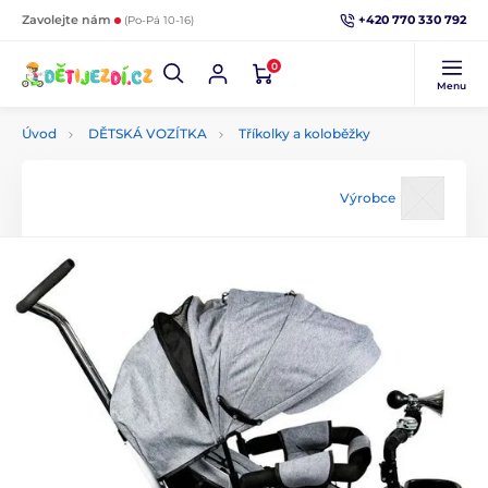
+420 770 330 792
Zavolejte nám
(Po-Pá 10-16)
0
Menu
Úvod
DĚTSKÁ VOZÍTKA
Tříkolky a koloběžky
Výrobce