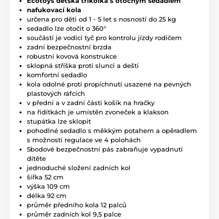
Ecotoys dětská tříkolka s otočným sedadlem
nafukovací kola
určena pro děti od 1 - 5 let s nosností do 25 kg
sedadlo lze otočit o 360
°
součástí je vodící tyč pro kontrolu jízdy rodičem
zadní bezpečnostní brzda
robustní kovová konstrukce
sklopná stříška proti slunci a dešti
komfortní sedadlo
kola odolné proti propíchnutí usazené na pevných
plastových ráfcích
v přední a v zadní části košík na hračky
na řídítkách je umístěn zvoneček a klakson
stupátka lze sklopit
pohodlné sedadlo s měkkým potahem a opěradlem
s možností regulace ve 4 polohách
5bodové bezpečnostní pás zabraňuje vypadnutí
dítěte
jednoduché složení zadních kol
šířka 52 cm
výška 109 cm
délka 92 cm
průměr předního kola 12 palců
průměr zadních kol 9,5 palce