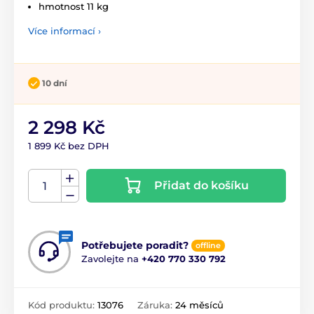
hmotnost 11 kg
Více informací ›
10 dní
2 298 Kč
1 899 Kč bez DPH
Přidat do košíku
Potřebujete poradit?
offline
Zavolejte na
+420 770 330 792
Kód produktu:
13076
Záruka:
24 měsíců