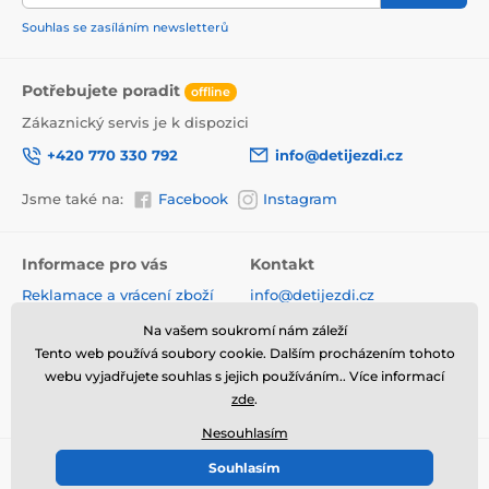
Jednoduché složení zadních kol usnadní uskladnění a
převoz tříkolky.
Souhlas se zasíláním newsletterů
Potřebujete poradit
offline
Zákaznický servis je k dispozici
+420 770 330 792
info@detijezdi.cz
Jsme také na:
Facebook
Instagram
Informace pro vás
Kontakt
Reklamace a vrácení zboží
info@detijezdi.cz
Obchodní podmínky
770 330 792 (Po-Pá 10-16 hod)
Na vašem soukromí nám záleží
Ochrana osobních údajů
Tento web používá soubory cookie. Dalším procházením tohoto
Instagram detijezdi.cz/
Hodnocení obchodu
webu vyjadřujete souhlas s jejich používáním.. Více informací
zde
.
Soubory cookies
Nesouhlasím
Souhlasím
© 2026 www.detijezdi.cz ⦁ E-shop vytvořila
SIMPLIA.cz