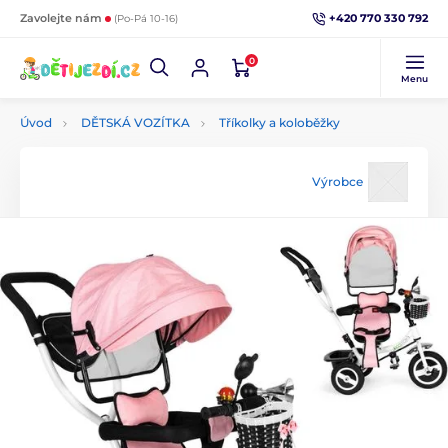
+420 770 330 792
Zavolejte nám
(Po-Pá 10-16)
0
Menu
Úvod
DĚTSKÁ VOZÍTKA
Tříkolky a koloběžky
Výrobce