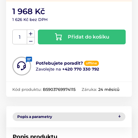
1 968 Kč
1 626 Kč bez DPH
Přidat do košíku
Potřebujete poradit?
offline
Zavolejte na
+420 770 330 792
Kód produktu:
B5903769974115
Záruka:
24 měsíců
Popis a parametry
Popis produktu