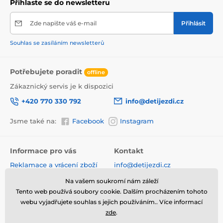
Přihlaste se do newsletteru
Zde napište váš e-mail
Přihlásit
Souhlas se zasíláním newsletterů
Potřebujete poradit
offline
Zákaznický servis je k dispozici
+420 770 330 792
info@detijezdi.cz
Jsme také na:
Facebook
Instagram
Informace pro vás
Kontakt
Reklamace a vrácení zboží
info@detijezdi.cz
Obchodní podmínky
770 330 792 (Po-Pá 10-16 hod)
Na vašem soukromí nám záleží
Ochrana osobních údajů
Tento web používá soubory cookie. Dalším procházením tohoto
Instagram detijezdi.cz/
Hodnocení obchodu
webu vyjadřujete souhlas s jejich používáním.. Více informací
zde
.
Soubory cookies