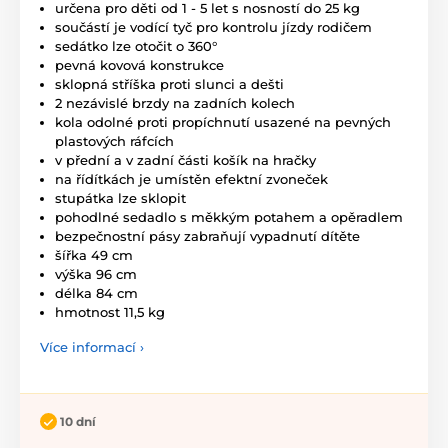
určena pro děti od 1 - 5 let s nosností do 25 kg
součástí je vodící tyč pro kontrolu jízdy rodičem
sedátko lze otočit o 360
°
pevná kovová konstrukce
sklopná stříška proti slunci a dešti
2 nezávislé brzdy na zadních kolech
kola odolné proti propíchnutí usazené na pevných
plastových ráfcích
v přední a v zadní části košík na hračky
na řídítkách je umístěn efektní zvoneček
stupátka lze sklopit
pohodlné sedadlo s měkkým potahem a opěradlem
bezpečnostní pásy zabraňují vypadnutí dítěte
šířka 49 cm
výška 96 cm
délka 84 cm
hmotnost 11,5 kg
Více informací ›
10 dní