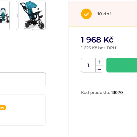
10 dní
1 968 Kč
1 626 Kč bez DPH
Kód produktu:
13070
ine