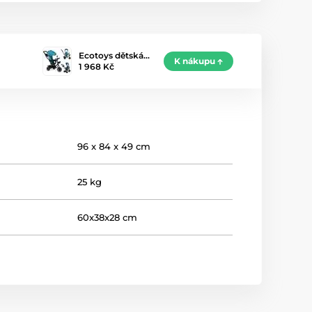
Ecotoys dětská…
K nákupu
1 968 Kč
96 x 84 x 49 cm
25 kg
60x38x28 cm