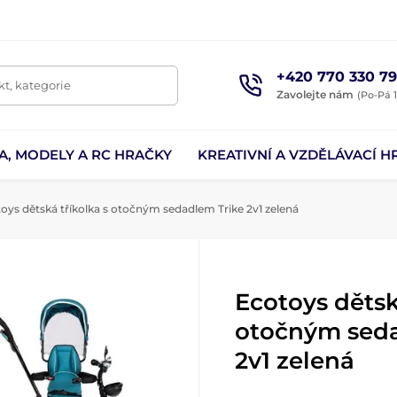
+420 770 330 79
t, kategorie
Zavolejte nám
(Po-Pá 1
A, MODELY A RC HRAČKY
KREATIVNÍ A VZDĚLÁVACÍ H
oys dětská tříkolka s otočným sedadlem Trike 2v1 zelená
Ecotoys dětsk
otočným seda
2v1 zelená