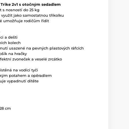
 Trike 2v1 s otočným sedadlem
et s nosností do 25 kg
 využít jako samostatnou tříkolku
eré umožňuje rodičům řídit
e
ci a dešti
ních kolech
hnutí usazené na pevných plastových ráfcích
košík na hračky
fektní zvoneček a veselé zrcátko
stěná na vodící tyči
kkým potahem a opěradlem
uje vypadnutí dítěte
 28 cm