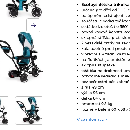
Ecotoys dětská tříkolka
určena pro děti od 1 - 5 l
po úplném odstrojení lze
součástí je vodící tyč kt
sedátko lze otočit o 360
°
pevná kovová konstrukc
sklopná stříška proti slun
2 nezávislé brzdy na zad
kola odolné proti propíc
v přední a v zadní části 
na řídítkách je umístěn e
sklopná stupátka
taštička na drobnosti umí
pohodlné sedadlo s mě
bezpečnostní pás zabraň
šířka 49 cm
výška 96 cm
délka 84 cm
hmotnost 9,5 kg
rozměry balení 60 x 38 x
Více informací ›