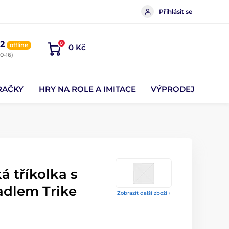
Přihlásit se
2
0
offline
0 Kč
0-16)
RAČKY
HRY NA ROLE A IMITACE
VÝPRODEJ
á tříkolka s
dlem Trike
Zobrazit další zboží ›