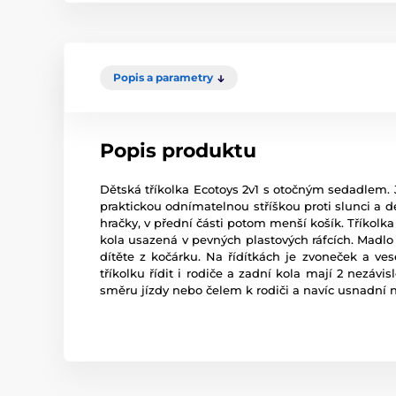
Popis a parametry
Popis produktu
Dětská tříkolka Ecotoys 2v1 s otočným sedadlem. J
praktickou odnímatelnou stříškou proti slunci a de
hračky, v přední části potom menší košík. Tříkol
kola usazená v pevných plastových ráfcích. Madlo
dítěte z kočárku. Na řídítkách je zvoneček a ve
tříkolku řídit i rodiče a zadní kola mají 2 nezávis
směru jízdy nebo čelem k rodiči a navíc usnadní