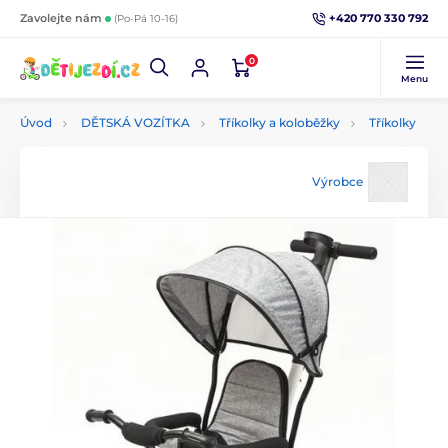
+420 770 330 792
Zavolejte nám
(Po-Pá 10-16)
0
Menu
Úvod
DĚTSKÁ VOZÍTKA
Tříkolky a koloběžky
Tříkolky
Výrobce