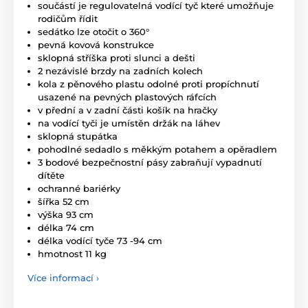
součástí je regulovatelná vodící tyč které umožňuje
rodičům řídit
sedátko lze otočit o 360
°
pevná kovová konstrukce
sklopná stříška proti slunci a dešti
2 nezávislé brzdy na zadních kolech
kola z pěnového plastu odolné proti propíchnutí
usazené na pevných plastových ráfcích
v přední a v zadní části košík na hračky
na vodící tyči je umístěn držák na láhev
sklopná stupátka
pohodlné sedadlo s měkkým potahem a opěradlem
3 bodové bezpečnostní pásy zabraňují vypadnutí
dítěte
ochranné bariérky
šířka 52 cm
výška 93 cm
délka 74 cm
délka vodící tyče 73 -94 cm
hmotnost 11 kg
Více informací ›