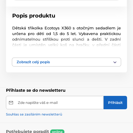
Popis produktu
Dětská tříkolka Ecotoys X360 s otočným sedadlem je
určena pro děti od 1,5 do 5 let. Vybavena praktickou
odnímatelnou stříškou proti slunci a dešti. V zadní
části je umístěn velký koš na hračky, v přední části
potom menší košík. Tříkolka má pevnou ocelovou
konstrukci a odolná kola z pěnového plastu usazená v
pevných plastových ráfcích. Madlo a 3 bodové
Zobrazit celý popis
bezpečnostní pásy zabraňují vypadnutí dítěte z
kočárku. Na vodící tyči je umístěný držák na láhev. Pro
větší bezpečnost mohou tříkolku řídit i rodiče a zadní
kola mají 2 nezávislé brzdy. Sedadlo lze otočit o 360° a
Přihlaste se do newsletteru
to ve směru jízdy nebo čelem k rodiči a navíc usnadní
nastupování nejmladším dětem.
Zde napište váš e-mail
Přihlásit
Souhlas se zasíláním newsletterů
Potřebujete poradit
online