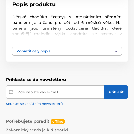
Popis produktu
Dětské chodítko Ecotoys s interaktivním předním
panelem je určeno pro děti od 6 měsíců věku. Na
panelu jsou umístěny podsvícená tlačítka, které
spouštějí melodie. Výšku chodítka lze nastavit v
závislosti na výšce dítěte. Je opatřeno 4 silikonovými
kolečky kdy přední jsou otočná a zadní pevná, sloužící
jako blokace proti něchtěnému pohybu. Potah
Zobrazit celý popis
sedátka lze sejmou a prát v pračce. Na spodní straně
je umístěn stabilizační rám zabraňující převrácení.
Kolečka chodítka jsou vyrobeny z protiskluzového
materiálu, který nepoškrábe podlahu. Splňuje veškeré
Přihlaste se do newsletteru
normy které jsou vyžadovány pro dětské chodítka.
Zde napište váš e-mail
Přihlásit
Souhlas se zasíláním newsletterů
Potřebujete poradit
offline
Zákaznický servis je k dispozici