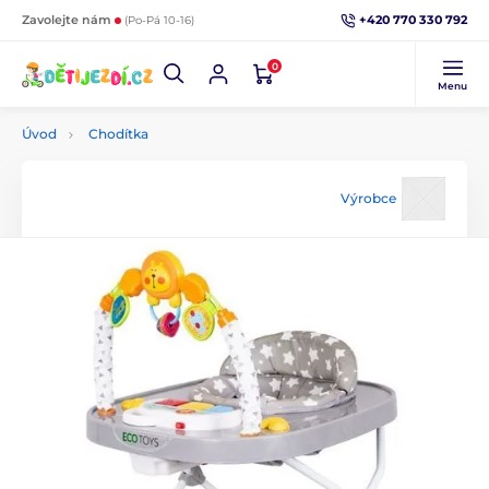
+420 770 330 792
Zavolejte nám
(Po-Pá 10-16)
0
Menu
Úvod
Chodítka
Výrobce