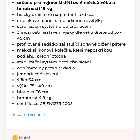
určeno pro nejmenší děti od 6 měsíců věku a
hmotnosti 15 kg
hračky umístěné na přední hrazdičce
interaktivní panel s melodiemi a světýlky
stabilizační systém proti převrácení
3 možnosti nastavení výšky dle věku dítěte od 35 -
45 cm
profilované sedátko zajištující správné držení páteře
měkká silikonová kolečka, která nepoškrábou
podlahu, přední otočná
stabilizační systém proti převrácení
odnímatelný potah sedadla
jednoduché složení
šířka 64 cm
výška 35 - 40 cm
hloubka 76 cm
hmotnost 4,8 kg
certifikace CE,EN1273-2005
Více informací ›
10 dní